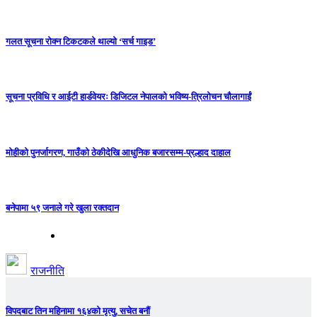
गलत सूचना रोक्न टिकटकले थाल्यो ‘सर्च गाइड’
सूचना प्रविधि र आईटी हार्डवेयरः डिजिटल नेपालको भविष्य-त्रिलोचन चौलागाईं
मोहीको पुनर्जागरण, गाउँको ठेकीदेखि आधुनिक बजारसम्म-प्रल्हाद दाहाल
बनेपामा ५९ जनाले गरे खुला रक्तदान
राजनीति
विपदबाट तिन महिनामा १६४को मृत्यु, सचेत बनौं