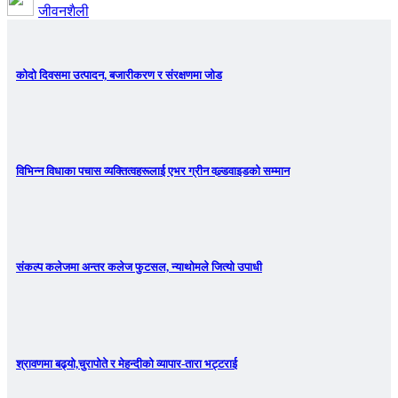
जीवनशैली
कोदो दिवसमा उत्पादन, बजारीकरण र संरक्षणमा जोड
विभिन्न विधाका पचास व्यक्तित्वहरूलाई एभर ग्रीन वल्र्डवाइडको सम्मान
संकल्प कलेजमा अन्तर कलेज फुटसल, न्याथोमले जित्यो उपाधी
श्रावणमा बढ्यो,चुरापोते र मेहन्दीको व्यापार-तारा भट्टराई