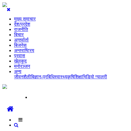
मुख्य समाचार
देश/प्रदेश
राजनीति
बिचार
अन्तर्वार्ता
बिजनेस
अन्तराष्ट्रिय
प्रवास
खेलकुद
मनोरञ्जन
अन्य
जीवनशैली
बिज्ञान-प्रबिधि
स्वास्थ्य
कृषि
शिक्षा
भिडियो ग्यालरी