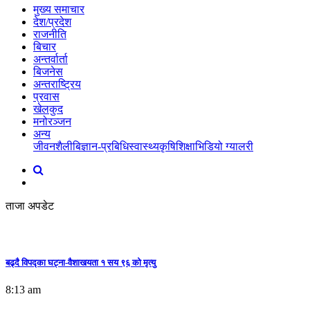
मुख्य समाचार
देश/प्रदेश
राजनीति
बिचार
अन्तर्वार्ता
बिजनेस
अन्तराष्ट्रिय
प्रवास
खेलकुद
मनोरञ्जन
अन्य
जीवनशैली
बिज्ञान-प्रबिधि
स्वास्थ्य
कृषि
शिक्षा
भिडियो ग्यालरी
ताजा अपडेट
बढ्दै विपद्का घट्ना-वैशाखयता १ सय ९६ को मृत्यु
8:13 am