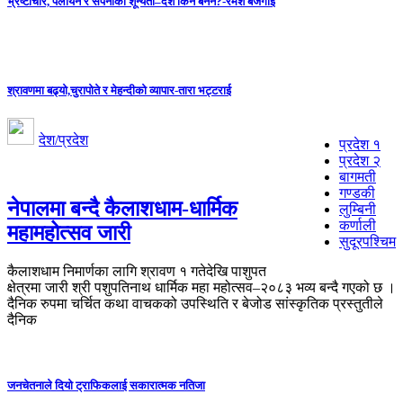
भ्रष्टाचार, पलायन र सपनाको शून्यता–देश किन बनेन?-रमेश बजगाई
श्रावणमा बढ्यो,चुरापोते र मेहन्दीको व्यापार-तारा भट्टराई
देश/प्रदेश
प्रदेश १
प्रदेश २
बागमती
गण्डकी
नेपालमा बन्दै कैलाशधाम-धार्मिक
लुम्बिनी
कर्णाली
महामहोत्सव जारी
सुदूरपश्चिम
कैलाशधाम निमार्णका लागि श्रावण १ गतेदेखि पाशुपत
क्षेत्रमा जारी श्री पशुपतिनाथ धार्मिक महा महोत्सव–२०८३ भव्य बन्दै गएको छ ।
दैनिक रुपमा चर्चित कथा वाचकको उपस्थिति र बेजोड सांस्कृतिक प्रस्तुतीले
दैनिक
जनचेतनाले दियो ट्राफिकलाई सकारात्मक नतिजा