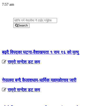
7:57 am
Search
बढ्दै विपद्का घट्ना-वैशाखयता १ सय ९६ को मृत्यु
राम्रो सन्देश डट कम
नेपालमा बन्दै कैलाशधाम-धार्मिक महामहोत्सव जारी
राम्रो सन्देश डट कम