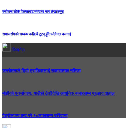
बसोबास रहेकै जिल्लाबाट मतदाता नाम लेखाउनुस्
समाजसँगको सम्बन्ध कहिल्यै टुट्नु हुँदैन-देवेन्द्र बजगाई
बिजनेस
जनचेतनाले दियो ट्राफिकलाई सकारात्मक नतिजा
मोहीको पुनर्जागरण, गाउँको ठेकीदेखि आधुनिक बजारसम्म-प्रल्हाद दाहाल
पेट्रोलपम्प बन्द गरे १०लाखसम्म जरिवाना