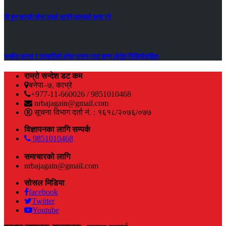
यी हुन कान्छो छोरा जस्ले आफ्नै आमाको हत्या गरे
चर्चामा कमल र रामहरीको लोक भजन-राधा कृष्ण (हेर्नुस भिडियोसहित)
राम्रो सन्देश डट कम
बनेपा–७, काभ्रे
+977-11-660026 / 9851010468
nrbajagain@gmail.com
सूचना विभाग दर्ता नं. : १६१८/२०७६/०७७
विज्ञापनका लागि सम्पर्क
9851010468
समाचारको लागि
nrbajagain@gmail.com
सोसल मिडिया
facebook
Twitter
Youtube