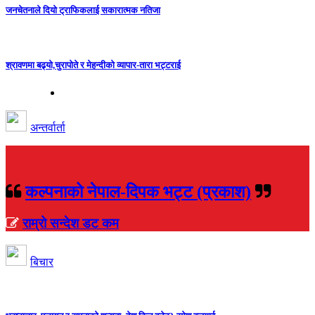
जनचेतनाले दियो ट्राफिकलाई सकारात्मक नतिजा
श्रावणमा बढ्यो,चुरापोते र मेहन्दीको व्यापार-तारा भट्टराई
अन्तर्वार्ता
कल्पनाको नेपाल-दिपक भट्ट (प्रकाश)
राम्रो सन्देश डट कम
बिचार