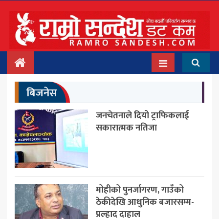
मुख्य
समाचार
देश/प्रदेश
बिजनेस
राजनीति
जनचेतनाले दियो ट्राफिकलाई
बिचार
सकारात्मक नतिजा
अन्तर्वार्ता
बिजनेस
अन्तराष्ट्रिय
मोहीको पुनर्जागरण, गाउँको
ठेकीदेखि आधुनिक बजारसम्म-
प्रवास
प्रल्हाद दाहाल