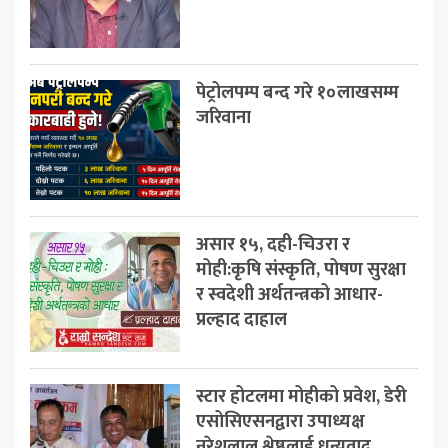
खेलकुद
मनोरञ्जन
पेट्रोलपम्प बन्द गरे १०लाखसम्म
अन्य
जरिवाना
असार १५, दही-चिउरा र
मोही:कृषि संस्कृति, पोषण सुरक्षा
र स्वदेशी अर्थतन्त्रको आधार-
प्रल्हाद दाहाल
स्टार होटलमा मोहीको प्रवेश, डेरी
एसोसिएसनद्वारा उपाध्यक्ष
नरेशलाल श्रेष्ठलाई धन्यवाद