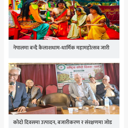
नेपालमा बन्दै कैलाशधाम-धार्मिक महामहोत्सव जारी
कोदो दिवसमा उत्पादन, बजारीकरण र संरक्षणमा जोड