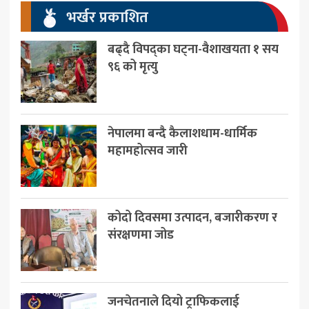
भर्खर प्रकाशित
बढ्दै विपद्का घट्ना-वैशाखयता १ सय
९६ को मृत्यु
नेपालमा बन्दै कैलाशधाम-धार्मिक
महामहोत्सव जारी
कोदो दिवसमा उत्पादन, बजारीकरण र
संरक्षणमा जोड
जनचेतनाले दियो ट्राफिकलाई