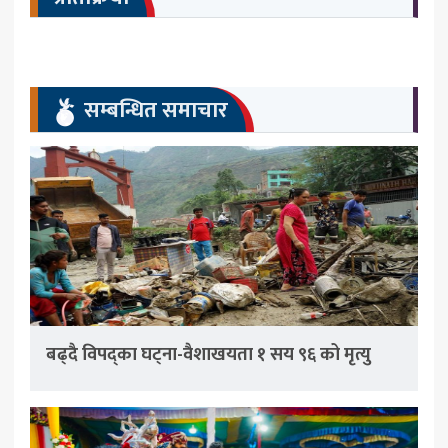
सम्बन्धित समाचार
बढ्दै विपद्का घट्ना-वैशाखयता १ सय ९६ को मृत्यु