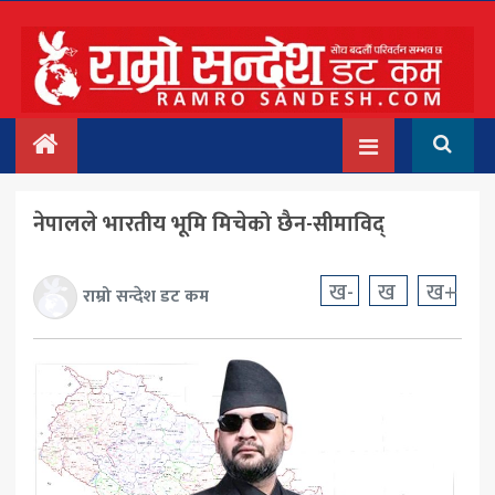
मुख्य
समाचार
देश/प्रदेश
नेपालले भारतीय भूमि मिचेको छैन-सीमाविद्
राजनीति
बिचार
ख-
ख
ख+
राम्रो सन्देश डट कम
अन्तर्वार्ता
बिजनेस
अन्तराष्ट्रिय
प्रवास