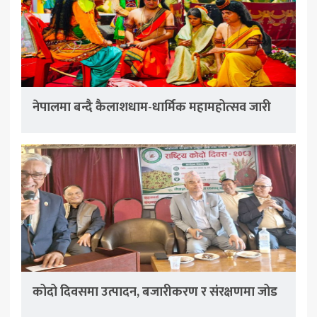
नेपालमा बन्दै कैलाशधाम-धार्मिक महामहोत्सव जारी
कोदो दिवसमा उत्पादन, बजारीकरण र संरक्षणमा जोड