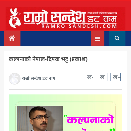
मुख्य
समाचार
देश/प्रदेश
कल्पनाको नेपाल-दिपक भट्ट (प्रकाश)
राजनीति
बिचार
ख-
ख
ख+
राम्रो सन्देश डट कम
अन्तर्वार्ता
बिजनेस
अन्तराष्ट्रिय
प्रवास