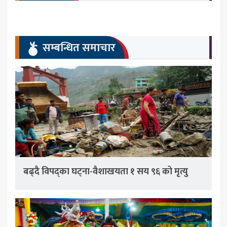
सम्बन्धित समाचार
बढ्दै विपद्का घट्ना-वैशाखयता १ सय ९६ को मृत्यु