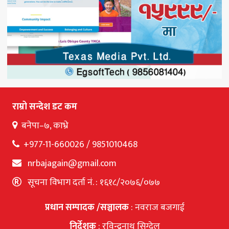
राम्रो सन्देश डट कम
बनेपा–७, काभ्रे
+977-11-660026 / 9851010468
nrbajagain@gmail.com
सूचना विभाग दर्ता नं. : १६१८/२०७६/०७७
प्रधान सम्पादक /सञ्चालक
: नवराज बजगाई
निर्देशक
: रविन्द्रनाथ सिग्देल