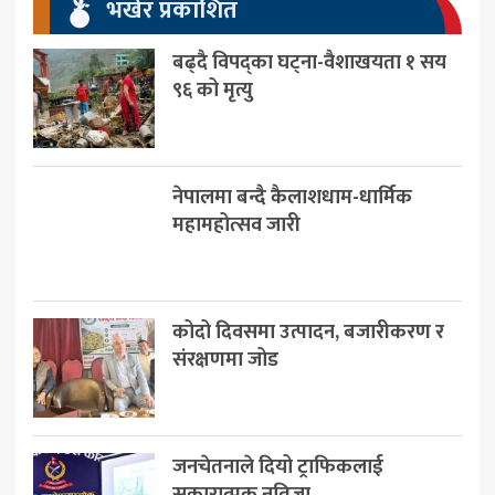
भर्खर प्रकाशित
बढ्दै विपद्का घट्ना-वैशाखयता १ सय
९६ को मृत्यु
नेपालमा बन्दै कैलाशधाम-धार्मिक
महामहोत्सव जारी
कोदो दिवसमा उत्पादन, बजारीकरण र
संरक्षणमा जोड
जनचेतनाले दियो ट्राफिकलाई
सकारात्मक नतिजा