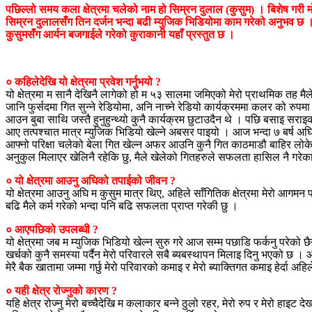
पछिल्लो समय कला क्षेत्रमा चलेको नाम हो सिम्रन दुलाल (कुसुम) । बिशेष गरी म
सिम्रन दुलालसँग तिन दर्जन भन्दा बढी म्युजिक भिडियोमा काम गरेको अनुभव छ । रा
कुसुमसँंग आर्यन बजगाईले गरेको कुराकानी यहाँ प्रस्तुत छ ।
० कहिलेदेखि यो क्षेत्रमा प्रवेश गर्नुभयो ?
यो क्षेत्रमा म सानै देखिनै लागेको हो म ५३ सालमा जमिएको मेरो प्राथमिक तह मैले मे
जानि फुर्सदमा गित सुन्ने रेडियोमा, अनि नाच्ने रेडियो कार्यक्रममा कलर को रुप
आउन बुबा साथि जस्तै हुनुहुन्थ्यो कुनै कार्यक्रम छुटाउदैन थे । पछि बसाइ स
आए तत्पश्चात मात्र म्युजिक भिडियो खेल्ने अबसर पाइयो । आज भन्दा ७ बर्ष अ
आफ्नो परिक्षा चलेको बेला गित खेल्न अफर आउनि कुनै गित काठमाडौ बाहिर लोकेसन
अनुकुल मिलाएर खेलिनै रहेकि छु, मैले खेलेको गितहरुले सफलता हासिल नै गरे
० यो क्षेत्रमा आउनु अघिको तपाईको जीवन ?
यो क्षेत्रमा आउनु अघि म कुसुम मात्र थिए, अहिले साँगितिक क्षेत्रमा मेरो आगमन
बढि मैले कर्म गरेको भन्दा पनि बढि सफलता प्राप्त गरेकी छु ।
० आएपछिको उपलब्धी ?
यो क्षेत्रमा जब म म्युजिक भिडियो खेल्न सुरु गरे आज सम्म पछाडि फर्कनु परेको छ
खर्चको कुनै समस्या पर्दैन मेरो परिवारले सबै ब्यबस्थापन मिलाइ दिनु भएको छ । आज
मेरै बैक खातामा जम्मा गर्छु मेरो परिवारको कमाइ र मेरो ब्याक्तिगत कमाइ हेर्दा अह
० यही क्षेत्र रोज्नुको कारण ?
यहि क्षेत्र रोज्नु मेरो बच्चैदेखि म कलाकार बन्ने ठुलो रहर, मेरो रुप र मेरो हा