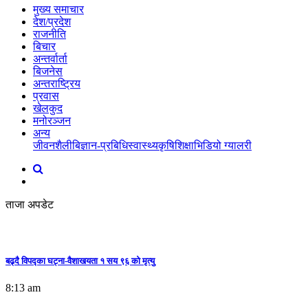
मुख्य समाचार
देश/प्रदेश
राजनीति
बिचार
अन्तर्वार्ता
बिजनेस
अन्तराष्ट्रिय
प्रवास
खेलकुद
मनोरञ्जन
अन्य
जीवनशैली
बिज्ञान-प्रबिधि
स्वास्थ्य
कृषि
शिक्षा
भिडियो ग्यालरी
ताजा अपडेट
बढ्दै विपद्का घट्ना-वैशाखयता १ सय ९६ को मृत्यु
8:13 am