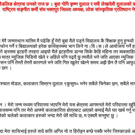
ोडलिङ क्षेत्रमा उनको राज छ । बुवा गोपि कृष्ण दुलाल र ममी लेखादेवी दुलालको क
ष्ट्रिय सङ्गीत कर्मी संघ भक्तपुर जिल्ला अध्यक्ष, लोक सांस्कृतिक प्रतिष्ठान नेप
रै जन्मस्थान मातिम मै पढेकि हुँ मेरो बुबा मैले पड्ने विद्यालय कै शिक्षक हुनु हुन
मा फोन गर्ने र बिद्यालयको हरेक कार्यक्रममा भाग लिने गा।वि।स।ले आयोजना गर्ने ह
राइको क्रममा इटहरी तरहरा आइयो मैले इटहरीमा डान्स सिके केहि महिना तर ब्यबस
घि मात्र म्युजिक भिडियो खेले र अहिले पनि पढ्दै छु त्यसैले भने जति आएका म्य
 पर्नि तेस्तै तेस्तै कारणले भने जति गित खुलेर खेल्ने समय अझै छैन तै पनि आफु
का छन ।
 पश्चात मोडल, कलाकार सिम्रन दुलाल ९कुसुम० भनेर सबैले चिनेका छ्न, सबैले माया 
ैन । मेरो जन्म मध्यम परिवारमा भएपनि मेरो यस क्षेत्रमा आगमनले मेरो परिवारमा खुश
सम्म पनि तर मेरो आफ्नो कलाकारिता क्षेत्रबाट आएको कमाई मैले घर खर्च गर्नु पर्दै
िलेको चलेको कलाकार हरुको भन्दा मेरो धेरै माथि छ, म एक्दमै सन्तुष्ट छु ।
इट देख्दा मेरा साथिभाई हरुले सधै कति अग्लि यो त हिरोइन बन्छे पक्कै भनेर जिस्का