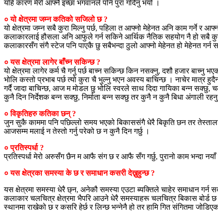
यहि कारण मेरो आफ्नै इच्छा भगवानले पनि पुरा गर्दिनु भयो ।
० यो क्षेत्रमा जम्न कतिको सजिलो छ ?
यो क्षेत्रमा जम्न सबै कुरा मिल्नु पर्छ, पहिला त आफ्नो मेहेनत अनि काम गर्ने 
कलाकारलाई हौसला अनि आफुले गर्न सकिने आर्थिक नैतिक सहयोग नै हो सबै कुरासँ
कलाकारसँग संगै स्टेज पनि पाएकै छु सबैभन्दा ठुलो आफ्नो मेहेनत हो मेहेनत गर्
० यस क्षेत्रमा लागेर बाँच्न सकिन्छ ?
यो क्षेत्रमा लागेर कर्म चै गर्नु पर्छ बाच्न सकिन्छ किन नसक्नु, दशौ हजार बाच्नु 
भोलि कस्तो प्रभाब पर्छ त्यो कुरा चै भुल्नु भएन अवस्य बाचिन्छ । नाचेर मात्र 
गर्दै जादा बाचिन्छ, आज म मोडल छु भोलि स्वरले साथ दिदा गायिका बन्न सक्छु, च
कुनै दिन निर्देशक बन्न सक्छु, निर्माता बन्न सक्छु तर कुनै न कुनै बिधा अंगाली रहनु
० विकृतिहरु कतिका छन् ?
जुन सुकै काममा पनि पछिल्लो समय भएको बिकाससंगै धेरै बिकृति छन तर तेस्तालाई आफु
आजसम्म मलाई न तेस्तो गर्नु परेको छ न कुनै दिन गर्छु ।
० प्रतिस्पर्धा ?
प्रतिस्पर्धा मेरो अरुसँग छैन म आफै संग छ र आफै सँग गर्छु, पुरानो काम भन्दा नयाँ क
० यस क्षेत्रका समस्या के छ र समाधान कसरी देख्नुहुन्छ ?
यस क्षेत्रमा समस्या धेरै छ्न, अनेकौ समस्या एउटा ब्यक्तिले चाहेर समाधान ग
कलाकार चलचित्र क्षेत्रमा भैपरि आउने धेरै समस्याहरू चलचित्र बिकास बोर्ड छ
स्थानमा राखेको छ र कसरि हेर्छ र लिन्छ भन्नेनै हो तर हामि गित संगितमा जोडि