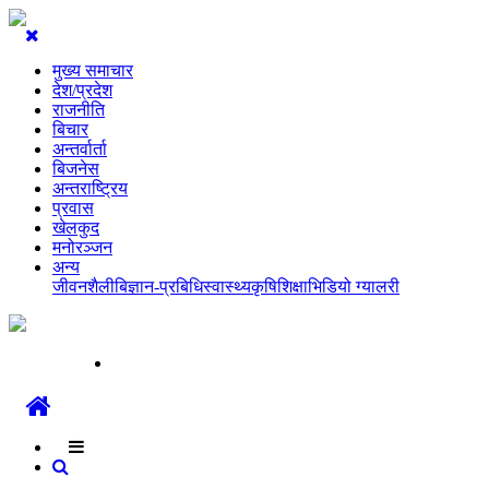
मुख्य समाचार
देश/प्रदेश
राजनीति
बिचार
अन्तर्वार्ता
बिजनेस
अन्तराष्ट्रिय
प्रवास
खेलकुद
मनोरञ्जन
अन्य
जीवनशैली
बिज्ञान-प्रबिधि
स्वास्थ्य
कृषि
शिक्षा
भिडियो ग्यालरी