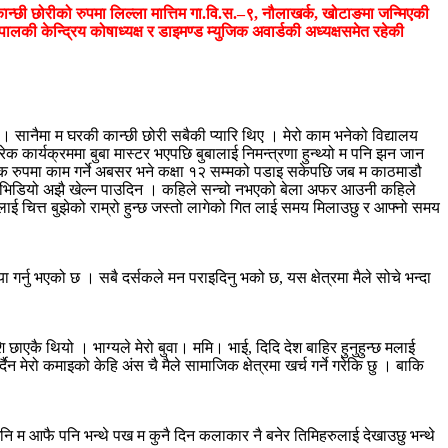
ान्छी छोरीको रुपमा लिल्ला मात्तिम गा.वि.स.–९, नौलाखर्क, खोटाङमा जन्मिएकी
ालकी केन्द्रिय कोषाध्यक्ष र डाइमण्ड म्युजिक अवार्डकी अध्यक्षसमेत रहेकी
्थ्यो । सानैमा म घरकी कान्छी छोरी सबैकी प्यारि थिए । मेरो काम भनेको विद्यालय
रेक कार्यक्रममा बुबा मास्टर भएपछि बुबालाई निमन्त्रणा हुन्थ्यो म पनि झन जान
ाहिक रुपमा काम गर्ने अबसर भने कक्षा १२ सम्मको पडाइ सकेपछि जब म काठमाडौ
ुजिक भिडियो अझै खेल्न पाउदिन । कहिले सन्चो नभएको बेला अफर आउनी कहिले
लाई चित्त बुझेको राम्रो हुन्छ जस्तो लागेको गित लाई समय मिलाउछु र आफ्नो समय
गर्नु भएको छ । सबै दर्सकले मन पराइदिनु भको छ, यस क्षेत्रमा मैले सोचे भन्दा
ि छाएकै थियो । भाग्यले मेरो बुवा। ममि। भाई, दिदि देश बाहिर हुनुहुन्छ मलाई
न मेरो कमाइको केहि अंस चै मैले सामाजिक क्षेत्रमा खर्च गर्ने गरेकि छु । बाकि
उथे अनि म आफै पनि भन्थे पख म कुनै दिन कलाकार नै बनेर तिमिहरुलाई देखाउछु भन्थे