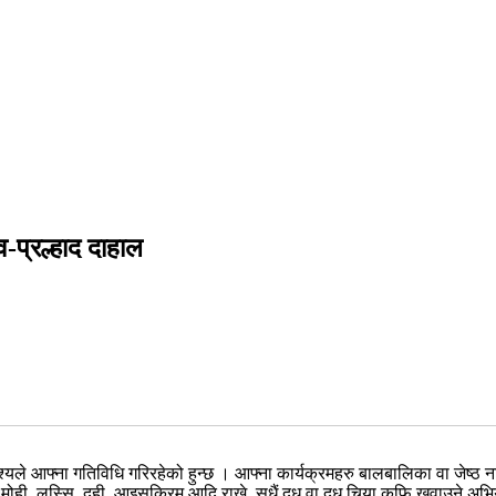
-प्रल्हाद दाहाल
ले आफ्ना गतिविधि गरिरहेको हुन्छ । आफ्ना कार्यक्रमहरु बालबालिका वा जेष्ठ नागर
उँमा मोही, लस्सि, दही, आइसक्रिम आदि राख्ने, सधैं दुध वा दुध चिया कफि खुवाउने अ