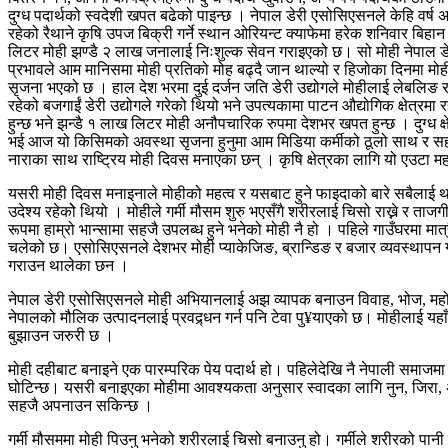
दुग्ध पदार्थको स्वदेशी खपत बढेको पाइन्छ । नेपाल डेरी एसोसिएसनले केहि वर्ष
रहेको रैथाने कृषि उपज बिक्री गर्ने स्थान ओरियन्ट क्याफेमा हरेक शनिवार बि
लिटर मोही झण्डै २ लाख जनालाई निःशुल्क सेवन गराइएको छ। सो मोही नेपाल 
प्रभावले आम मानिसमा मोही प्रतिको मोह बढ्दै जान थाल्यो र हिजोका दिनमा मोही
सृजना भएको छ । हाल देश भरमा दुई दर्जन जति डेरी उद्योगले मोहीलाई लेबलिङ र
रहेको बजगाईं डेरी उद्योगले गरेको थियो भने उपत्यकामा पाटन औद्योगिक क्षेत्
हुन्छ भने झन्डै १ लाख लिटर मोही अनौपचारिक रुपमा देशभर खपत हुन्छ । दुग्ध क्ष
भई आज यो किसिमको अवस्था सृजना हुनुमा आम मिडिया कर्मीको ठूलो साथ र सह
नाराका साथ राष्ट्रिय मोही दिवस मनाएका छन् । कृषि क्षेत्रका लागि यो एउटा म
यसरी मोही दिवस मनाइनाले मोहीको महत्व र यसबाट हुने फाइदाको बारे सबैलाई थाहा
उदेश्य रहेकोे थियो । मोहीले गर्मी मौसम शुरु भएसँगै शरीरलाई चिसो राख्ने र ताजग
रूपमा हाम्रो भान्सामा सहजै उपलब्ध हुने भनेको मोही नै हो । पहिले गाउँघरमा म
चलेको छ। एसोसिएसनले देशभर मोही प्याकेजिङ, ब्रान्डिङ र बजार व्यवस्थापन गर्
गराउन थालेका छन ।
नेपाल डेरी एसोसिएसनले मोही अभियानलाई अझ व्यापक बनाउन विवाह, भोज, महोत्
नेपालको मौलिक उत्पादनलाई प्रवद्र्धन गर्न पनि टेवा पु¥याएको छ। मोहीलाई य
बुझाउन जरुरी छ ।
मोही दहीबाट बनाइने एक पारम्परिक पेय पदार्थ हो। पहिलेदेखि नै नेपाली समाज
घोटिन्छ। यसरी बनाइएका मोहीमा आवश्यकता अनुसार स्वादका लागि नुन, जिरा,
सहजै अपनाउन सकिन्छ ।
गर्मी मौसममा मोही पिउनु भनेको शरीरलाई चिसो बनाउनु हो। गर्मीले शरीरको पानी