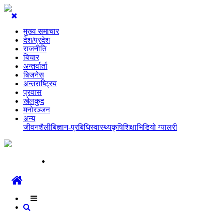
मुख्य समाचार
देश/प्रदेश
राजनीति
बिचार
अन्तर्वार्ता
बिजनेस
अन्तराष्ट्रिय
प्रवास
खेलकुद
मनोरञ्जन
अन्य
जीवनशैली
बिज्ञान-प्रबिधि
स्वास्थ्य
कृषि
शिक्षा
भिडियो ग्यालरी