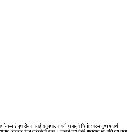
िकलाई दुध सेवन गराई समुद्घाटन गर्ने, मायाको चिनो स्वरुप दुग्ध पदार्थ
भियानमा निरन्तर काम गरिरहेको हुन्छ । जसले गर्दा केहि मात्रामा भए पनि दुध तथा