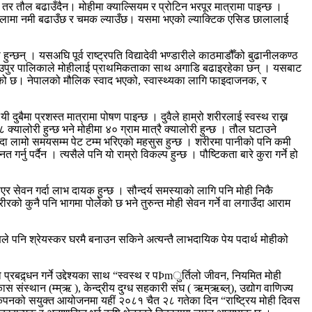
तर तौल बढाउँदैन। मोहीमा क्याल्सियम र प्रोटिन भरपूर मात्रामा पाइन्छ ।
ले छालामा नमी बढाउँछ र चमक ल्याउँछ। यसमा भएको ल्याक्टिक एसिड छालालाई
न्छन् । यसअघि पूर्व राष्ट्रपति विद्यादेवी भण्डारीले काठमाडौँको बुढानीलकण्ठ
 देउपुर पालिकाले मोहीलाई प्राथमिकताका साथ अगाडि बढाइरहेका छन् । यसबाट
न्दै गएको छ। नेपालको मौलिक स्वाद भएको, स्वास्थ्यका लागि फाइदाजनक, र
बैमा प्रशस्त मात्रामा पोषण पाइन्छ । दुवैले हाम्रो शरीरलाई स्वस्थ राख्न
९८ क्यालोरी हुन्छ भने मोहीमा ४० ग्राम मात्रै क्यालोरी हुन्छ । तौल घटाउने
उँदा लामो समयसम्म पेट टम्म भरिएको महसुस हुन्छ । शरीरमा पानीको पनि कमी
र्नु पर्दैन । त्यसैले पनि यो राम्रो विकल्प हुन्छ । पौष्टिकता बारे कुरा गर्ने हो
एर सेवन गर्दा लाभ दायक हुन्छ । सौन्दर्य समस्याको लागि पनि मोही निकै
 कुनै पनि भागमा पोलेको छ भने तुरुन्त मोही सेवन गर्ने वा लगाउँदा आराम
ोणले पनि श्रेयस्कर घरमै बनाउन सकिने अत्यन्तै लाभदायिक पेय पदार्थ मोहीको
्रबद्र्धन गर्ने उद्देश्यका साथ “स्वस्थ र पÞmुर्तिलो जीवन, नियमित मोही
स संस्थान (म्म्ऋ ), केन्द्रीय दुग्ध सहकारी संघ ( ऋम्ऋब्ल्), उद्योग वाणिज्य
लब अफ कपनको सयुक्त आयोजनमा यहीं २०८१ चैत २८ गतेका दिन “राष्ट्रिय मोही दिवस