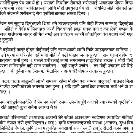
क्यालोरीयुक्त पेय पदार्थ हो। यसको नियमित सेवनले शरीरलाई आवश्यक पोषण दिन्छ 
उने प्रयासमा रहेका व्यक्तिहरूका लागि मोही उपयुक्त पेय हो। नियमित मोही सेवन
ोहीको सेवनले शरीरलाई रोग प्रतिरोधात्मक क्षमता दिन्छ ।
ेवन गर्न सुझाव दिनुभएको थियो भने डाक्टरहरुले पनि मोही पिउन सल्लाह दिइरहेका हु
 । अहिले त केहि पालिकाहरु जस्तै चितवनको इच्छा मनकामना र काभ्रेको मण्डन
ही अब केवल गाउँघरमा मात्र सीमित नभई अब राष्ट्रिय स्तरमै लोकप्रिय पेय पदार्थ ब
हुनुपर्छ ।
ीलाई मात्रै होइन मोहीलाई पनि स्वास्थ्यको लागि निकै फाइदाजनक मानिन्छ । यी दु
तौल घटाउने प्रयास गरिरहँदा दहीभन्दा मोही नै बढी फाइदाजनक हुन्छ । सय ग्राम दहीमा 
ात्रामा पानी हुन्छ । यसले शरीरलाई लामो समयसम्म हाइड्रेटेड राख्छ । मोही पि
 । यस्ता मानिसहरू दही खान सक्दैनन् । दही सहजै पच्दैन । तर मोही पचाउन धेरै मिहेनत ग
्छ । यी दुबैमा क्याल्सियम, भिटामिन र अन्य धेरै पोषक तत्त्वहरू हुन्छन् ।
दछ । पटक पटक बाडुल्की लाग्ने समस्या रहेमा मोहीमा एक चम्मच अदुवाको पाउडर मिला
ा डन्डीफोरको समस्या कम हुन्छ । यदि हामी अत्यधिक तनावमा भयौं भने वा शरीरको
निन्छ ।
मा परापूर्वकालदेखि नै पेय पदार्थको रुपमा उपयोग हुँदै आएको स्वास्थ्यको दृष्टीक
 रहि आएको कुरा सबैमा अवगत नै छ ।
तको परिमाणको तथ्याङ्क अत्यन्तै धेरै रहेको अवस्थामा स्वदेशमा उत्पादित मोहीको प
यमा नेपाल डेरी एसोसिएसन ( ल्म्ब् ), कृषि पत्रकारहरुको संस्था (अनाज), दुग्ध विका
ी संघ लिमिटेड नेपाल, कृषि तथा पशुपन्छि व्यवसायी संघ ( ल्ब्ीद्यब् ), रोटरी क्