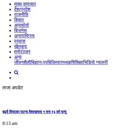
मुख्य समाचार
देश/प्रदेश
राजनीति
बिचार
अन्तर्वार्ता
बिजनेस
अन्तराष्ट्रिय
प्रवास
खेलकुद
मनोरञ्जन
अन्य
जीवनशैली
बिज्ञान-प्रबिधि
स्वास्थ्य
कृषि
शिक्षा
भिडियो ग्यालरी
ताजा अपडेट
बढ्दै विपद्का घट्ना-वैशाखयता १ सय ९६ को मृत्यु
8:13 am