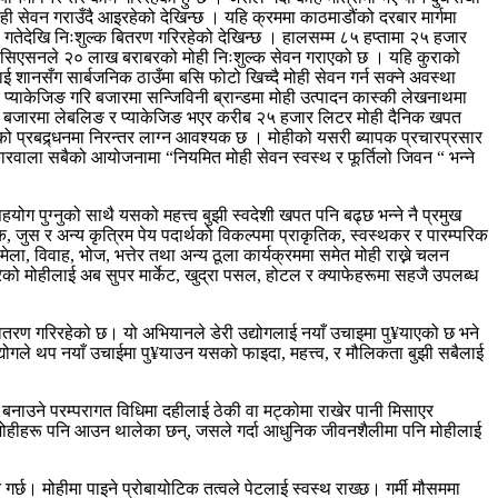
ही सेवन गराउँदै आइरहेको देखिन्छ । यहि क्रममा काठमाडौंको दरबार मार्गमा
१ गतेदेखि निःशुल्क बितरण गरिरहेको देखिन्छ । हालसम्म ८५ हप्तामा २५ हजार
सोसिएसनले २० लाख बराबरको मोही निःशुल्क सेवन गराएको छ । यहि कुराको
ई शानसँग सार्बजनिक ठाउँमा बसि फोटो खिच्दै मोही सेवन गर्न सक्ने अवस्था
 प्याकेजिङ गरि बजारमा सन्जिविनी ब्रान्डमा मोही उत्पादन कास्की लेखनाथमा
 अहिले बजारमा लेबलिङ र प्याकेजिङ भएर करीब २५ हजार लिटर मोही दैनिक खपत
ोहीको प्रबद्र्धनमा निरन्तर लाग्न आवश्यक छ । मोहीको यसरी ब्यापक प्रचारप्रसार
ाला सबैको आयोजनामा “नियमित मोही सेवन स्वस्थ र फूर्तिलो जिवन “ भन्ने
ोग पुग्नुको साथै यसको महत्त्व बुझी स्वदेशी खपत पनि बढ्छ भन्ने नै प्रमुख
रिंक, जुस र अन्य कृत्रिम पेय पदार्थको विकल्पमा प्राकृतिक, स्वस्थकर र पारम्परिक
ला, विवाह, भोज, भत्तेर तथा अन्य ठूला कार्यक्रममा समेत मोही राख्ने चलन
रेको मोहीलाई अब सुपर मार्केट, खुद्रा पसल, होटल र क्याफेहरूमा सहजै उपलब्ध
ितरण गरिरहेको छ। यो अभियानले डेरी उद्योगलाई नयाँ उचाइमा पु¥याएको छ भने
योगले थप नयाँ उचाईमा पु¥याउन यसको फाइदा, महत्त्व, र मौलिकता बुझी सबैलाई
बनाउने परम्परागत विधिमा दहीलाई ठेकी वा मट्कोमा राखेर पानी मिसाएर
मोहीहरू पनि आउन थालेका छन्, जसले गर्दा आधुनिक जीवनशैलीमा पनि मोहीलाई
्छ। मोहीमा पाइने प्रोबायोटिक तत्वले पेटलाई स्वस्थ राख्छ। गर्मी मौसममा