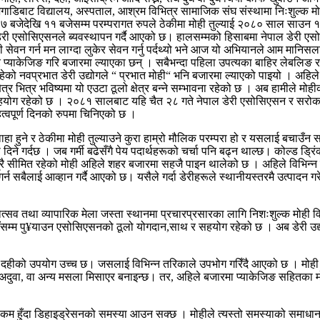
 अगाडिबाट विद्यालय, अस्पताल, आश्रम विभित्र सामाजिक संघ संस्थामा निःशुल्क मो
हान ७ बजेदेखि ११ बजेसम्म परम्परागत रुपले ठेकीमा मोही तुल्याई २०८० साल साउन 
डेरी एसोसिएसनले ब्यवस्थापन गर्दै आएको छ। हालसम्मको हिसाबमा नेपाल डेरी ए
 सेवन गर्न मन लाग्दा लुकेर सेवन गर्नु पर्दथ्यो भने आज यो अभियानले आम मानिसला
 प्याकेजिङ गरि बजारमा ल्याएका छन् । सबैभन्दा पहिला उपत्यका बाहिर लेबलिङ र
रमा रहेको नवप्रभात डेरी उद्योगले “ प्रभात मोही“ भनि बजारमा ल्याएको पाइयो ।
ेत्र भित्र भविष्यमा यो एउटा ठूलो क्षेत्र बन्ने सम्भावना रहेको छ । अब हामीले म
योग रहेको छ । २०८१ सालबाट यहि चैत २८ गते नेपाल डेरी एसोसिएसन र सरोकारव
हत्वपूर्ण दिनको रुपमा चिनिएको छ ।
 हुने र ठेकीमा मोही तुल्याउने कुरा हाम्रो मौलिक परम्परा हो र यसलाई बचाउँन सहय
ी दिने गर्दछ । जब गर्मी बढेसँगै पेय पदार्थहरूको चर्चा पनि बढ्न थाल्छ। कोल्ड ड्
ात्रै सीमित रहेको मोही अहिले शहर बजारमा सहजै पाइन थालेको छ । अहिले विभिन्न मे
न सबैलाई आव्हान गर्दै आएको छ। यसैले गर्दा डेरीहरूले स्थानीयस्तरमै उत्पादन ग
सव तथा व्यापारिक मेला जस्ता स्थानमा प्रचारप्रसारका लागि निशःशुल्क मोही व
हाँसम्म पु¥याउन एसोसिएसनको ठूलो योगदान,साथ र सहयोग रहेको छ । अब डेरी उद्
मा दहीको उपयोग उच्च छ। जसलाई विभिन्न तरिकाले उपभोग गरिँदै आएको छ । मोही 
 अदुवा, वा अन्य मसला मिसाएर बनाइन्छ। तर, अहिले बजारमा प्याकेजिङ सहितका 
 कम हुँदा डिहाइड्रेसनको समस्या आउन सक्छ । मोहीले त्यस्तो समस्याको समाधान गर