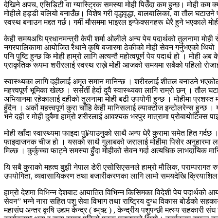
देखिने अपच, एसिडिटी वा ग्यास्ट्रिक समस्या मोही पिउँदा कम हुन्छ। मोही कम 
मोहीले हड्डी बलियो बनाउँछ। विशेष गरी वृद्धवृद्धा, बालबालिका, वा तौल घटा
स्वस्थ बनाउन मद्दत गर्छ। गर्मी मौसममा भाइरल इन्फेक्सनहरू धेरै हुने भएकाले म
केही समयअघि प्रधानमन्त्री केपी शर्मा ओलीले अन्य पेय पदार्थको तुलनामा मोही स
नगरपालिकामा आयोजित रैथाने कृषि बजारमा ठेकीको मोही सेवन गर्नुभएको थियो
पनि पुष्टि हुन्छ कि मोही हाम्रो लागि अत्यन्तै महोत्वपूर्ण पेय पदार्थ हो । मो
प्राकृतिक रूपमा शरीरलाई स्वस्थ राख्ने मोही आजको समयमा सबैको पहिलो रोजाइ 
स्वास्थ्यका लागि दहीलाई अमृत समान मानिन्छ । शरीरलाई शीतल बनाउने भएकोले दह
महत्त्वपूर्ण भूमिका खेल्छ । सर्सर्ती हेर्दा दुवै स्वास्थ्यका लागि राम्रो छन् । 
अभियानमा रहेकालाई दहीको तुलनामा मोही बढी उपयोगी हुन्छ । मोहीमा प्रशस्त म
हुँदैन । अर्को महत्त्वपूर्ण कुरा चाँहि केही मानिसलाई ल्याक्टोज इन्टोलरेन्स हुन्छ
भने दही र मोही दुबैमा हाम्रो शरीरलाई आवश्यक भरपुर मात्रामा प्रोबायोटिक्स पाइन
मोही खाँदा स्वास्थ्यमा फाइदा पु¥याउनुको साथै अन्य धेरै कुरामा समेत हित गर्
फाइदाजनक चीज हो । यसको साथै गुलाबको जरालाई मोहीमा पिसेर अनुहारमा लगाउँद
मिल्छ । कुर्कुच्चा फाट्ने समस्या हुँदा मोहीको सेवन गर्दा अत्यधिक लाभदायिक मा
यि सबै कुराको महत्व बुझी नेपाल डेरी एसोसिएसनले हाम्रो मौलिक, पराम्परागत रुप
उपयोगिता, व्यवासायिकरण तथा बजारीकरणका लागि लामो समयदेखि क्रियाशिल
हाम्रो देशमा विभिन्न देशबाट आयातित विभिन्न किसिमका विदेशी पेय पदार्थको आया
सेवन” भन्ने नारा सहित पशु सेवा विभाग तथा राष्ट्रिय दुग्ध विकास बोर्डको सहकार्
महासंघ अन्तर कृषि उद्यम केन्द्र ( ब्भ्ऋ ) , केन्द्रीय पशुपन्छी मत्स्य सहकार