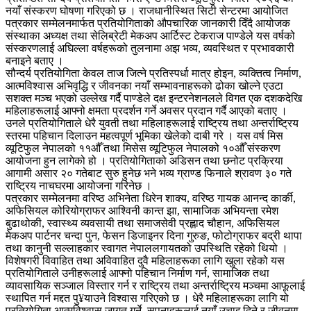
नयाँ संस्करण घोषणा गरिएको छ । राजधानीस्थित सिटी सेन्टरमा आयोजित
पत्रकार सम्मेलनमार्फत प्रतियोगिताको औपचारिक जानकारी दिँदै आयोजक
संस्थाका अध्यक्ष तथा सेलिब्रेटी मेकअप आर्टिस्ट टेकराज पाण्डेले यस वर्षको
संस्करणलाई अघिल्ला वर्षहरूको तुलनामा अझ भव्य, व्यवस्थित र प्रभावकारी
बनाइने बताए ।
सौन्दर्य प्रतियोगिता केवल ताज जित्ने प्रतिस्पर्धा मात्र होइन, व्यक्तित्व निर्माण,
आत्मविश्वास अभिवृद्धि र जीवनका नयाँ सम्भावनाहरूको ढोका खोल्ने एउटा
सशक्त मञ्च भएको उल्लेख गर्दै पाण्डेले दक्ष इन्टरनेशनलले विगत एक दशकदेखि
महिलाहरूलाई आफ्नो क्षमता प्रदर्शन गर्ने अवसर प्रदान गर्दै आएको बताए ।
उनले प्रतियोगिताले धेरै युवती तथा महिलाहरूलाई राष्ट्रिय तथा अन्तर्राष्ट्रिय
स्तरमा पहिचान दिलाउन महत्वपूर्ण भूमिका खेलेको दाबी गरे । यस वर्ष मिस
व्यूटिफुल नेपालको ११औँ तथा मिसेस व्यूटिफुल नेपालको १०औँ संस्करण
आयोजना हुन लागेको हो । प्रतियोगिताको अडिसन तथा छनोट प्रक्रिया
आगामी असार २० गतेबाट सुरु हुनेछ भने भव्य ग्राण्ड फिनाले श्रावण ३० गते
राष्ट्रिय नाचघरमा आयोजना गरिनेछ ।
पत्रकार सम्मेलनमा वरिष्ठ अभिनेता धिरेन शाक्य, वरिष्ठ गायक आनन्द कार्की,
अफिसियल कोरियोग्राफर आश्विनी कान्त झा, सामाजिक अभियन्ता रमेश
बुढाथोकी, स्वास्थ्य व्यवसायी तथा समाजसेवी प्रह्लाद चौहान, अफिसियल
मेकअप पार्टनर चन्दा पुन, फेसन डिजाइनर दिना गुरुङ, फोटोग्राफर बद्री थापा
तथा कानुनी सल्लाहकार स्वागत नेपाललगायतको उपस्थिति रहेको थियो ।
विशेषगरी विवाहित तथा अविवाहित दुवै महिलाहरूका लागि खुला रहेको यस
प्रतियोगिताले उनीहरूलाई आफ्नो पहिचान निर्माण गर्न, सामाजिक तथा
व्यावसायिक सञ्जाल विस्तार गर्न र राष्ट्रिय तथा अन्तर्राष्ट्रिय मञ्चमा आफूलाई
स्थापित गर्न मद्दत पु¥याउने विश्वास गरिएको छ । धेरै महिलाहरूका लागि यो
प्रतियोगिता आत्मविश्वास जागृत गर्ने, सपनाहरूलाई नयाँ उचाइ दिने र जीवनमा