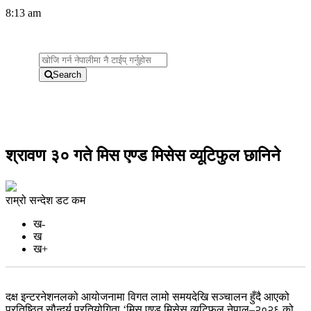
8:13 am
Search
श्रावण ३० गते मिस एण्ड मिसेस व्यूटिफुल छानिने
राम्रो सन्देश डट कम
ख-
ख
ख+
दक्ष इन्टरनेशनलको आयोजनामा विगत लामो समयदेखि सञ्चालन हुँदै आएको
प्रतिष्ठित सौन्दर्य प्रतियोगिता ‘मिस एण्ड मिसेस व्यूटिफुल नेपाल–२०२६ को