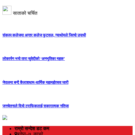
साताको चर्चित
संकल्प कलेजमा अन्तर कलेज फुटसल, न्याथोमले जित्यो उपाधी
लोकार्पण भयो तारा सुवेदीको ‘अनभूतिका महक’
नेपालमा बन्दै कैलाशधाम-धार्मिक महामहोत्सव जारी
जनचेतनाले दियो ट्राफिकलाई सकारात्मक नतिजा
राम्रो सन्देश डट कम
बनेपा–७, काभ्रे