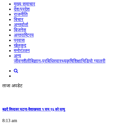
मुख्य समाचार
देश/प्रदेश
राजनीति
बिचार
अन्तर्वार्ता
बिजनेस
अन्तराष्ट्रिय
प्रवास
खेलकुद
मनोरञ्जन
अन्य
जीवनशैली
बिज्ञान-प्रबिधि
स्वास्थ्य
कृषि
शिक्षा
भिडियो ग्यालरी
ताजा अपडेट
बढ्दै विपद्का घट्ना-वैशाखयता १ सय ९६ को मृत्यु
8:13 am