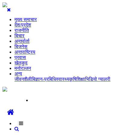
मुख्य समाचार
देश/प्रदेश
राजनीति
बिचार
अन्तर्वार्ता
बिजनेस
अन्तराष्ट्रिय
प्रवास
खेलकुद
मनोरञ्जन
अन्य
जीवनशैली
बिज्ञान-प्रबिधि
स्वास्थ्य
कृषि
शिक्षा
भिडियो ग्यालरी