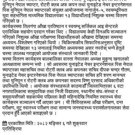
युनिपुन नेपाल च्याप्टर, रोटरी क्लब अफ कपन तथा युनाइटेड नेचर इन्टरनेशनल
पिस युनिपुन नेपाल च्याप्टरको संयुक्त आयोजनामा नागार्जुन–५, स्वयम्भूस्थित
युवा सहभागिता माध्यमिक विद्यालयका १३ विद्यार्थीलाई निशुल्क चस्मा वितरण
गरिएको छ ।
कार्यक्रममा तिलगंगा आँखा प्रतिष्ठान र स्वयम्भू सर्जिकल आइ सेन्टरले
प्राविधिक सहयोग प्रदान गरेका थिए । विद्यालयमा केही दिनअघि सञ्चालन
गरिएको निशुल्क आँखा परीक्षणमा विद्यार्थीहरूको आँखामा देखिएका समस्या
अध्ययन–विश्लेषण गरिएको थियो । चिकित्सकीय सिफारिसअनुसार दृष्टि
समस्या देखिएका १३ जनालाई नियमित अध्ययनमा असर नपरोस् भन्ने हेतुले
चस्मा उपलब्ध गराइएको आयोजक संस्थाले जानकारी दियो ।
चस्मा वितरण कार्यक्रम बालबालिका वास्ता नेपालका अध्यक्ष मुकुन्द खनालको
अध्यक्षतामा सम्पन्न भयो । सो अवसरमा युनाइटेड नेचर इन्टरनेशनल पिस नेपाल
च्याप्टरका महासचिव तथा रोटरी क्लब अफ कपनका सचिव दीपक चन्द्र गौतम,
युनाइटेड नेचर इन्टरनेशनल पिस नेपाल च्याप्टरका सचिव हरि शरण मानन्धर
तथा युनिपुन र रोटरी क्लब अफ कपनका सदस्य विष्णु प्रसाद अधिकारीको
उपस्थिति थियो । आयोजक संस्थाहरूले काठमाडौँ जिल्लाभित्रका ६ वटा
नगरपालिकामा सामुदायिक तथा निजी विद्यालय, स्थानीय संघ–संस्था र
समुदायसँगको सहकार्यमा पछिल्ला केही महिनादेखि नियमित स्वास्थ्य सेवा
कार्यक्रम सञ्चालन गर्दै आएका छन । यी शिविरहरूमा आँखा परीक्षण, दन्त
परीक्षण, मुटु स्वास्थ्य परीक्षण तथा सामान्य जनस्वास्थ्य परामर्शलगायतका सेवा
प्रदान हुँदै आएको बताइएको छ ।
प्रकाशित मिति : २०८२ मङ्सिर ६ गते शुक्रवार
प्रतिक्रिया