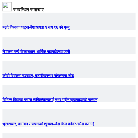
सम्बन्धित समाचार
बढ्दै विपद्का घट्ना-वैशाखयता १ सय ९६ को मृत्यु
नेपालमा बन्दै कैलाशधाम-धार्मिक महामहोत्सव जारी
कोदो दिवसमा उत्पादन, बजारीकरण र संरक्षणमा जोड
विभिन्न विधाका पचास व्यक्तित्वहरूलाई एभर ग्रीन वल्र्डवाइडको सम्मान
भ्रष्टाचार, पलायन र सपनाको शून्यता–देश किन बनेन?-रमेश बजगाई