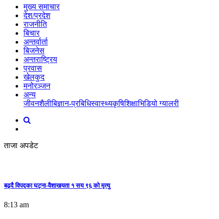
मुख्य समाचार
देश/प्रदेश
राजनीति
बिचार
अन्तर्वार्ता
बिजनेस
अन्तराष्ट्रिय
प्रवास
खेलकुद
मनोरञ्जन
अन्य
जीवनशैली
बिज्ञान-प्रबिधि
स्वास्थ्य
कृषि
शिक्षा
भिडियो ग्यालरी
ताजा अपडेट
बढ्दै विपद्का घट्ना-वैशाखयता १ सय ९६ को मृत्यु
8:13 am