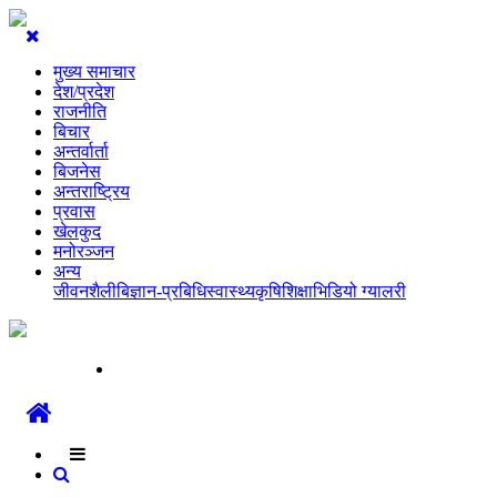
मुख्य समाचार
देश/प्रदेश
राजनीति
बिचार
अन्तर्वार्ता
बिजनेस
अन्तराष्ट्रिय
प्रवास
खेलकुद
मनोरञ्जन
अन्य
जीवनशैली
बिज्ञान-प्रबिधि
स्वास्थ्य
कृषि
शिक्षा
भिडियो ग्यालरी