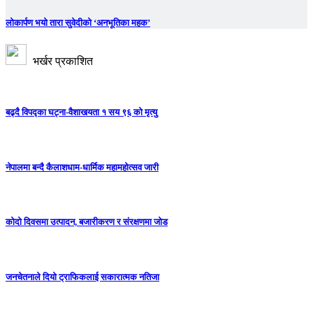
लोकार्पण भयो तारा सुवेदीको ‘अनभूतिका महक’
भर्खर प्रकाशित
बढ्दै विपद्का घट्ना-वैशाखयता १ सय ९६ को मृत्यु
नेपालमा बन्दै कैलाशधाम-धार्मिक महामहोत्सव जारी
कोदो दिवसमा उत्पादन, बजारीकरण र संरक्षणमा जोड
जनचेतनाले दियो ट्राफिकलाई सकारात्मक नतिजा