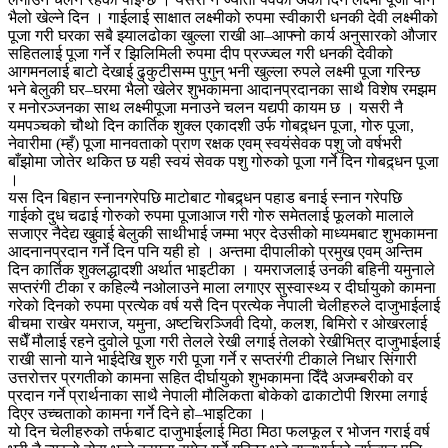
भैलो खेल्ने दिन । गाईलाई साक्षात लक्ष्मीको रुपमा स्वीकारी धनकी देवी लक्ष्मीको
पूजा गरी घरका सबै झ्यालढोका खुल्ला राखी आ–आफ्नो कार्य अनुसारको औजार
सहितलाई पूजा गर्ने र झिलिमिली रुपमा दीप प्रज्ज्वल गरी धनकी देवीको
आगमनलाई बाटो देखाई ढुकुटीसम्म पुगुन् भनी खुल्ला रुपले लक्ष्मी पूजा गरिन्छ
भने बेलुकी घर–घरमा भैलो खेलेर शुभकामना आदानप्रदानका साथै विशेष रमझम
र मनोरञ्जनका साथ लक्ष्मीपूजा मनाउने चलन यद्यपी कायम छ । यसरी नै
यमपञ्चको चौथो दिन कार्तिक शुक्ल एकादशी उर्फ गोबद्र्धन पूजा, गोरु पूजा,
नेवारीमा (म्हँ) पूजा मानवताको प्राण रक्षक एवम् स्वयंसेवक पशु जो वर्षभरी
बाँझोमा जोतेर थकित छ यही स्वयं सेवक पशु गोरुको पूजा गर्ने दिन गोबद्र्धन पूजा
।
यस दिन बिहान स्नानगरेपछि माटोबाट गोबद्र्धन पहाड बनाई स्नान गरेपछि
गाईको दुध चढाई गोरुको रुपमा पूजाआज गरी गोरु समेतलाई फूलको मालाले
सजाएर नैदेद्य खुवाई बेलुकी साथीभाई जम्मा भएर देउसीको माध्यमबाट शुभकामना
आदनानप्रदान गर्ने दिन पनि यही हो । अन्तमा दीपालीको प्रमुख एवम् अन्तिम
दिन कार्तिक शुक्लद्धादशी अर्थात भाइटीका । यमराजलाई उनकी बहिनी यमुनाले
सप्तरंगी टीका र कहिल्यै नओलाउने माला लगाएर सुस्वास्थ्य र दीर्घायुको कामना
गरेको दिनको रुपमा प्रत्येक वर्ष यसै दिन प्रत्येक नेपाली चेलीहरुले दाजुभाईलाई
बीचमा राखेर यमराज, यमुना, अष्टचिरञ्जिवी दियो, कलश, बिमिरो र ओखरलाई
सधैँ मौलाई रहने दुवोले पूजा गरी तेलले रेखी लगाई तेलको रेखीभित्र दाजुभाईलाई
राखी सानो याने भाईदेखि शुरु गरी पूजा गर्ने र सप्तरंगी टीकाले निधार सिंगारी
उत्तरोत्तर प्रगतीको कामना सहित दीर्घायुको शुभकामना दिँदै अजम्बरीको वर
प्रदान गर्ने प्रार्थनाका साथै नेपाली मौलिकता बोकेको ढाकाटोपी शिरमा लगाई
दिएर उच्चताको कामना गर्ने दिने हो–भाइटिका ।
यो दिन चेलीहरुको तर्फबाट दाजुभाईलाई मिठा मिठा फलफूल र भोजन गराई वर्ष