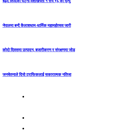
बढ्दै विपद्का घट्ना-वैशाखयता १ सय ९६ को मृत्यु
नेपालमा बन्दै कैलाशधाम-धार्मिक महामहोत्सव जारी
कोदो दिवसमा उत्पादन, बजारीकरण र संरक्षणमा जोड
जनचेतनाले दियो ट्राफिकलाई सकारात्मक नतिजा