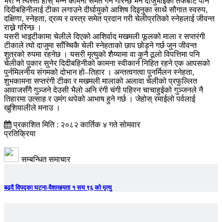
भरी नै त्यस्तो होस् भन्ने कामना समेत गर्ने गरिन्छ भने दाजुभाईको तर्फबाट पनि
दिदीबहिनीलाई टीका लगाउने दीर्घायुको आशिष दिइनुका साथै सौगात स्वरुप,
दक्षिणा, स्नेहता, द्रव्य र वस्त्र समेत प्रदान गरी चेलीप्रतिको स्नेहलाई जीवन्त
राख्ने गरिन्छ ।
यसरी भाइटीकामा चेलीले दिएको आशिर्वाद मखमली फूलको माला र सप्तरंगी
टीकाले त्यो दाजुमा साँच्चिकै चेली स्नेहताको छाप छोड्ने गर्छ जुन जीवन्त
शुत्रको रुपमा रहनेछ । यसरी मृत्युको शैय्यामा वा कुनै ठूलो विपत्तिमा पनि
चेलीको पुकार सुनेर दिदीबहिनीको कामना स्वीकार्न निहित रहने एक आपसको
पुर्नमिलनीय संगमको दोभान हो–तिहार । अन्तत्वगत्वा पुनर्मिलन स्नेहता,
शुभकामना सप्तरंगी टीका र मखमली मालाको अलावा चेलीको प्रफुल्लित
आवाजसँगै गुञ्जने देउसी भैलो अनि रंगी चंगी पहिरन चाचाहुईको गुञ्जनले नै
तिहारमा उत्साह र उमंग थपेको आभाष हुने गर्छ । जेहोस् रमाईलो पर्वलाई
खुशियालीले मनाउ ।
प्रकाशित मिति : २०८२ कार्तिक ४ गते सोमवार
प्रतिक्रिया
सम्बन्धित समाचार
बढ्दै विपद्का घट्ना-वैशाखयता १ सय ९६ को मृत्यु