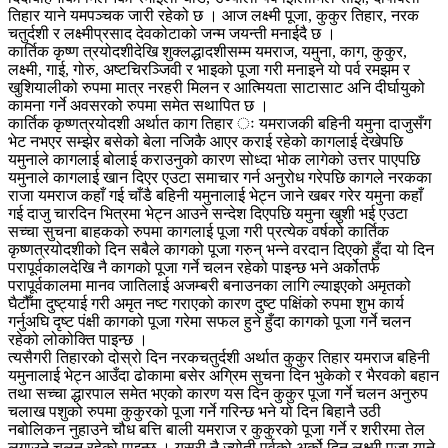
तिहार याने यमपञ्चक जारी रहेको छ । आज लक्ष्मी पूजा, कुकुर तिहार, नरक
चतुर्दशी र लक्ष्मीप्रसाद देवकोटाको जन्म जयन्ती मनाईदै छ ।
कार्तिक कृष्ण त्रयोदशीदेखि शुक्लद्धादशीसम्म यमराज, यमुना, काग, कुकुर,
लक्ष्मी, गाई, गोरु, अष्टचिरञ्जिवी र भाइको पूजा गरी मनाइने यो पर्व रमझम र
खुशियालीको रुपमा मात्र नरहरी मिलन र आत्मियता साटासाट अनि दीर्घायुको
कामना गर्ने अवसरको रुपमा समेत सथापित छ ।
कार्तिक कृष्णत्रयोदशी अर्थात काग तिहार ः यमराजकी बहिनी यमुना दाजुसँग
भेट नभएर सम्झेर बसेको बेला नजिकै आएर कराई रहेको कागलाई देखेपछि
यमुनाले कागलाई बोलाई कराउनुको कारण सोध्दा भोक लागेको उत्तर पाएपछि
यमुनाले कागलाई खान दिएर एउटा समाचार गर्न अनुरोध गरेपछि कागले नरकका
राजा यमराज कहाँ गई चाँडै बहिनी यमुनालाई भेट्न जाने खबर गरेर यमुना कहाँ
गई दाजु चारदिन भित्रमा भेट्न आउने सन्देश दिएपछि यमुना खुशी भई एउटा
सच्चा सुचना बाहकको रुपमा कागलाई पूजा गरी प्रत्येक वर्षको कार्तिक
कृष्णत्रयोदशीको दिन सबैले कागको पूजा गरुन् भन्ने वरदान दिएको हुँदा यो दिन
परापूर्वकालदेखि नै कागको पूजा गर्ने चलन रहेको पाइन्छ भने अर्कोतर्फ
परापूर्वकालमा मानव जातिलाई अजम्बरी बनाउनका लागि ल्याइएको अमृतको
घैटौँमा दुष्ट्याई गरी अमृत नष्ट गराएको कारण दुष्ट पक्षिंको रुपमा शुभ कार्य
गर्नुअघि दृष्ट पंक्षी कागको पूजा गरेमा सफल हुने हुँदा कागको पूजा गर्ने चलन
रहेको लोकोक्ति पाइन्छ ।
त्यसैगरी तिहारको दोस्रो दिन नरकचतुर्दशी अर्थात कुकुर तिहार यमराज बहिनी
यमुनालाई भेट्न आउँदा ढोकामा बसेर अग्रिम सुचना दिन भुकेको र भैरवको बहान
तथा सच्चा द्धारपाल समेत भएको कारण यस दिन कुकुर पूजा गर्ने चलन अनुरुप
चलाख पशुको रुपमा कुकुरको पूजा गर्ने गरिन्छ भने यो दिन बिहानै उठी
नबोलिकन नुहाउने चौध बत्ति बाली यमराज र कुकुरको पूजा गर्ने र शरीरमा तेल
लगाउने चलन रहेको पाइन्छ । यसरी नै ज्योती पर्वको अर्को दिन लक्ष्मी पूजा याने