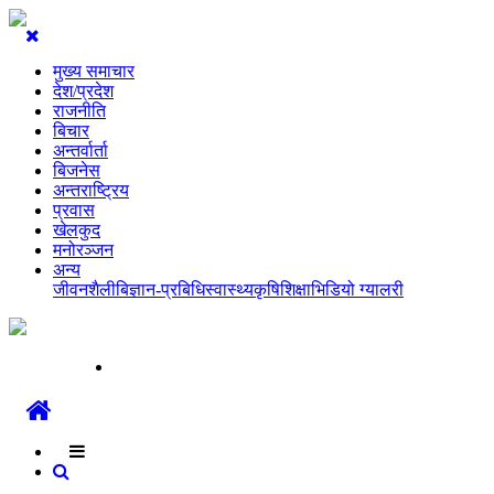
मुख्य समाचार
देश/प्रदेश
राजनीति
बिचार
अन्तर्वार्ता
बिजनेस
अन्तराष्ट्रिय
प्रवास
खेलकुद
मनोरञ्जन
अन्य
जीवनशैली
बिज्ञान-प्रबिधि
स्वास्थ्य
कृषि
शिक्षा
भिडियो ग्यालरी