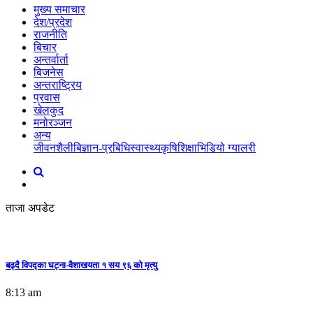
मुख्य समाचार
देश/प्रदेश
राजनीति
बिचार
अन्तर्वार्ता
बिजनेस
अन्तराष्ट्रिय
प्रवास
खेलकुद
मनोरञ्जन
अन्य
जीवनशैली
बिज्ञान-प्रबिधि
स्वास्थ्य
कृषि
शिक्षा
भिडियो ग्यालरी
ताजा अपडेट
बढ्दै विपद्का घट्ना-वैशाखयता १ सय ९६ को मृत्यु
8:13 am