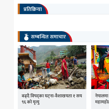
प्रतिक्रिया
सम्बन्धित समाचार
बढ्दै विपद्का घट्ना-वैशाखयता १ सय
नेपालमा
९६ को मृत्यु
महामहोत