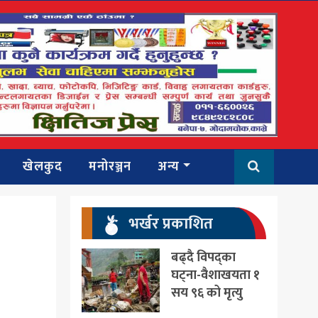
खेलकुद
मनोरञ्जन
अन्य
भर्खर प्रकाशित
बढ्दै विपद्का
घट्ना-वैशाखयता १
सय ९६ को मृत्यु