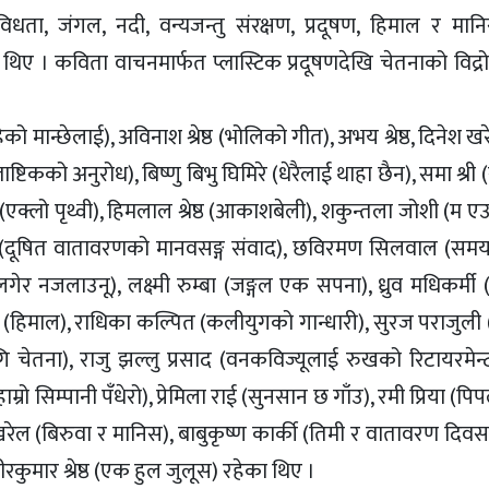
धता, जंगल, नदी, वन्यजन्तु संरक्षण, प्रदूषण, हिमाल र मा
 थिए । कविता वाचनमार्फत प्लास्टिक प्रदूषणदेखि चेतनाको विद्
ेको मान्छेलाई), अविनाश श्रेष्ठ (भोलिको गीत), अभय श्रेष्ठ, दिनेश ख
ष्टिकको अनुरोध), बिष्णु बिभु घिमिरे (धेरैलाई थाहा छैन), समा श्री
(एक्लो पृथ्वी), हिमलाल श्रेष्ठ (आकाशबेली), शकुन्तला जोशी (म 
ग्मी (दूषित वातावरणको मानवसङ्ग संवाद), छविरमण सिलवाल (समय
र नजलाउनू), लक्ष्मी रुम्बा (जङ्गल एक सपना), ध्रुव मधिकर्मी
ा (हिमाल), राधिका कल्पित (कलीयुगको गान्धारी), सुरज पराजुली
 चेतना), राजु झल्लु प्रसाद (वनकविज्यूलाई रुखको रिटायरमेन्ट
ो सिम्पानी पँधेरो), प्रेमिला राई (सुनसान छ गाँउ), रमी प्रिया (पि
खरेल (बिरुवा र मानिस), बाबुकृष्ण कार्की (तिमी र वातावरण दिवस 
रकुमार श्रेष्ठ (एक हुल जुलूस) रहेका थिए ।