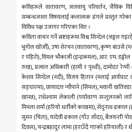
कविहरूले वातावरण, जलवायु परिवर्तन, जैविक विवि
सम्बन्धजस्ता विषयलाई कलात्मक ढंगले प्रस्तुत गरेका
विविध पक्ष उजागर गरिएका थिए ।
कविता वाचन गर्ने स्रष्टाहरूमा विश्व सिग्देल (जङ्गल गइरह
भूगोल खोजौँ), उषा शेरचन (वातावरण), कृष्ण बाउसे (प्ला
र पहिरो), विमल भौकाजी (इन्द्रकमल), आर. एम. डङ्गोल 
रुख), प्रज्वल अधिकारी (हामी र पृथ्वी), दामोदर रे
केशव सिग्देल (नदी), विजय हितान (मलाई आर्यघाट लगे
सङ्घारमा), छायादत्त न्यौपाने (सिमल), भवानी खतिवड
खान्छ), राधेश्याम लेकाली (पर्यावरण सन्तुलनको लागि
मिमला शर्मा (हरियो धर्तीको काखमा), सेदुनाथ ढकाल (हाम्र
सुमन (चिता), यादेवी ढकाल (गाँउ जाँदा), बैजयन्ती पो
दिवस), चन्द्रबहादुर लामा (हराउँदै गएको हरियाली) र धी