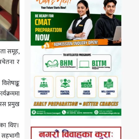
िता समूह,
 सचेतना र
विशेषाङ्क
र्यक्रममा
स प्रमुख
रेका थिए।
ा सहभागी