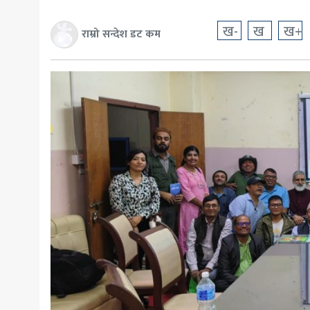
खेलकुद
ख-
ख
ख+
राम्रो सन्देश डट कम
मनोरञ्जन
अन्य