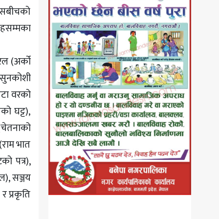
निसबीचको
रोहसम्मका
रेल (अर्को
 (सुनकोशी
एउटा वरको
को घट्ट),
 (चेतनाको
 (राम भात
को पत्र),
पल), सञ्जय
र प्रकृति