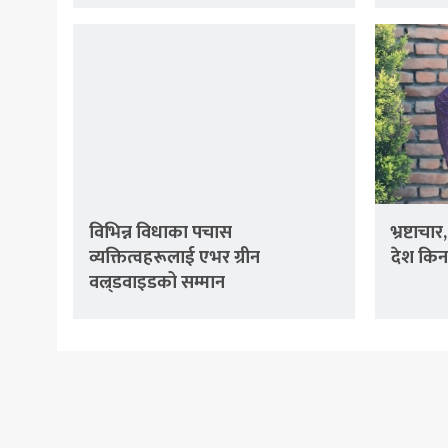
विभिन्न विधाका पचास
भ्रष्टाच
व्यक्तित्वहरूलाई एभर ग्रीन
देश किन
वल्र्डवाइडको सम्मान