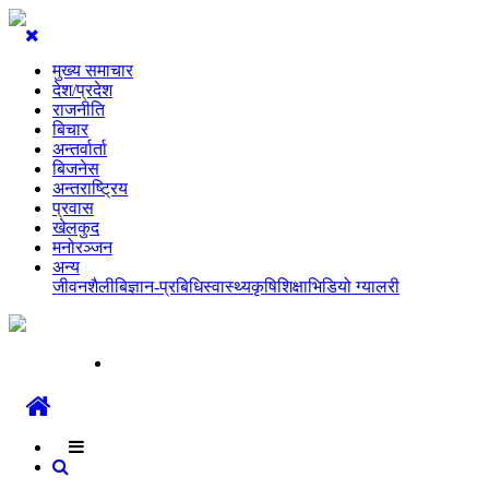
मुख्य समाचार
देश/प्रदेश
राजनीति
बिचार
अन्तर्वार्ता
बिजनेस
अन्तराष्ट्रिय
प्रवास
खेलकुद
मनोरञ्जन
अन्य
जीवनशैली
बिज्ञान-प्रबिधि
स्वास्थ्य
कृषि
शिक्षा
भिडियो ग्यालरी