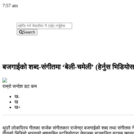
7:57 am
Search
बजगाईको शब्द-संगीतमा ‘बेली-चमेली’ (हेर्नुस भिडियो
राम्रो सन्देश डट कम
ख-
ख
ख+
थुप्रै लोकप्रिय गीतका सर्जक संगीतकार राजेन्द्र बजगाईको शब्द तथा संगीतमा
गीतको भिडियो भारतको मशकबिन स्टुडियोद्वारा नेपालमा सञ्चालित युट्युब च्