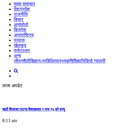
मुख्य समाचार
देश/प्रदेश
राजनीति
बिचार
अन्तर्वार्ता
बिजनेस
अन्तराष्ट्रिय
प्रवास
खेलकुद
मनोरञ्जन
अन्य
जीवनशैली
बिज्ञान-प्रबिधि
स्वास्थ्य
कृषि
शिक्षा
भिडियो ग्यालरी
ताजा अपडेट
बढ्दै विपद्का घट्ना-वैशाखयता १ सय ९६ को मृत्यु
8:13 am