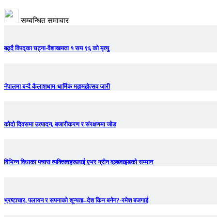
सम्बन्धित समाचार
बढ्दै विपद्का घट्ना-वैशाखयता १ सय ९६ को मृत्यु
नेपालमा बन्दै कैलाशधाम-धार्मिक महामहोत्सव जारी
कोदो दिवसमा उत्पादन, बजारीकरण र संरक्षणमा जोड
विभिन्न विधाका पचास व्यक्तित्वहरूलाई एभर ग्रीन वल्र्डवाइडको सम्मान
भ्रष्टाचार, पलायन र सपनाको शून्यता–देश किन बनेन?-रमेश बजगाई