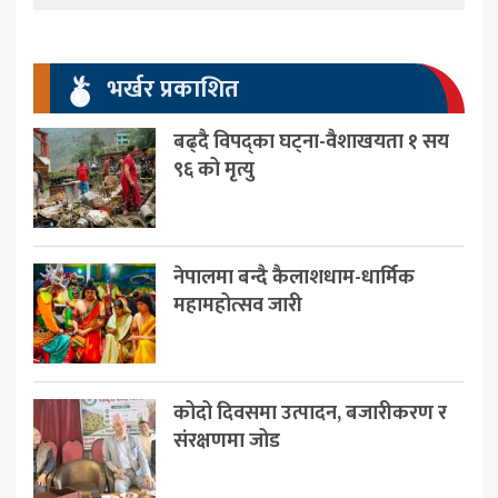
भर्खर प्रकाशित
बढ्दै विपद्का घट्ना-वैशाखयता १ सय
९६ को मृत्यु
नेपालमा बन्दै कैलाशधाम-धार्मिक
महामहोत्सव जारी
कोदो दिवसमा उत्पादन, बजारीकरण र
संरक्षणमा जोड