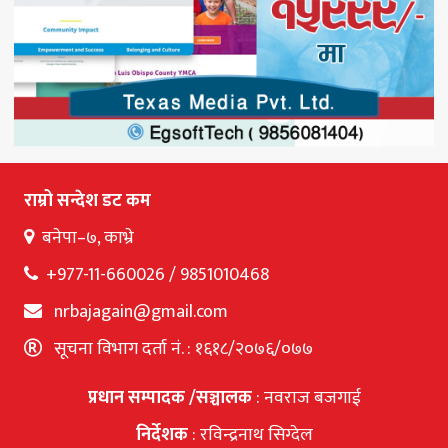
राम्रो सन्देश डट कम
बनेपा–७, काभ्रे
+977-11-660026 / 9851010468
nrbajagain@gmail.com
सूचना विभाग दर्ता नं. : १६१८/२०७६/०७७
प्रधान सम्पादक /सञ्चालक
: नवराज बजगाई
निर्देशक
: रविन्द्रनाथ सिग्देल