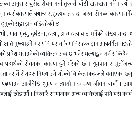
ञका अनुसार चुरोट सेवन गर्दा तुरुन्तै घाँटी खसखस गर्ने । स्याँ स्
छन् । त्यसैकारणले क्यान्सर, हृदयघात र दमजस्ता रोगका कारण मर्ने
ी हुनुको सट्टा झन बढिरहेको छ ।
मातृ मृत्यु, दुर्घटना, हत्या, आत्महत्याबाट मर्नेको संख्याभन्दा ध
 ठूलो क्षति पु¥याउने भए पनि यसतर्फ मानिसहरु झन आकर्षित भइरह
प्रवेश गराउनेको व्यक्तित्व उच्च छ भनेर मुल्याङ्कन गर्न सकिंंदैन 
न्य पदार्थको सेवनका कारण हुने गरेको छ । धूमपान र सुर्तीजन्य
मेहजस्ता नसर्ने रोगहरू निम्त्याउने गरेको चिकित्सकहरूले बताएका छन्
ु¥याउन आजैदेखि धुम्रपान त्यागौं । स्वस्थ्य जीवन बाचौं । आ
हरूलाई छोडाऔँ । विस्तारै सामाजका अन्य व्यक्तिलाई पनि यस कार्य