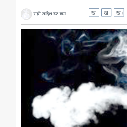
खेलकुद
ख-
ख
ख+
राम्रो सन्देश डट कम
मनोरञ्जन
अन्य