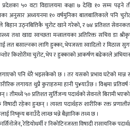
वटै प्रदेशका ५० वटा विद्यालयमा कक्षा ७ देखि १० सम्म पढ्ने
ा अनुसार अध्ययनमा १० वर्षमुनिका बालबालिकाले पनि चुरो
बिहान उठ्नबित्तिकै चुरोट खाने गरेको, र ७४ प्रतिशत सेवनकर्त
य तथा खाद्य स्वच्छता मन्त्रालयका अतिरिक्त सचिव डा श्रीकृष्ण 
ोरीलाई लत बसाल्नका लागि हुक्का, भेपजस्ता स्वादिलो र मिठास सु
ल किशोर किशोरीमा चुरोट, भेप र हुक्काको आकर्षण बढेकाले अभिया
क लगाएको पनि धेरै भइसकेको छ । तर यसको प्रभाव घटेको मान्न 
ारीरिक लगायत थुप्रै कुराहरुमा हानी पु¥याउँछ । विश्वमा प्रतिवर्
् । तीमध्ये ५० प्रतिशत सुर्तिजन्य पदार्थको सेवनले बिरामी भएको
िषादी रहेका हुन्छन् । त्यस्ता पदार्थहरु शारीरिक रक्त प्रणाली
ाई निष्कृय बनाउँदै लान्छ भन्ने बैज्ञानिक तथ्य छ ।
्सिनोजेन, रेडियोधर्मी र निकोटिनजस्ता विषादी रासायनिक पदार्थ