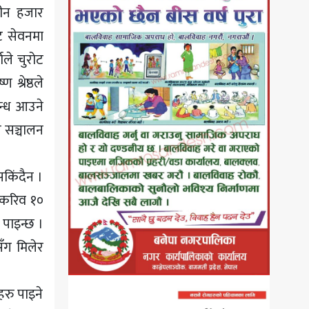
 तीन हजार
ट सेवनमा
ाले चुरोट
श्रेष्ठले
गन्ध आउने
न सञ्चालन
सकिंदैन ।
ष करिव १०
 पाइन्छ ।
सँग मिलेर
हरु पाइने