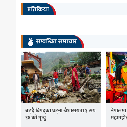
प्रतिक्रिया
सम्बन्धित समाचार
बढ्दै विपद्का घट्ना-वैशाखयता १ सय
नेपालमा
९६ को मृत्यु
महामहोत