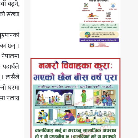
याँ बढ्ने,
को संख्या
ुम्रपानको
ेका छन् ।
। नेपालमा
 पदार्थले
 । त्यसैले
फ्नो घरमा
मा नलाग्न