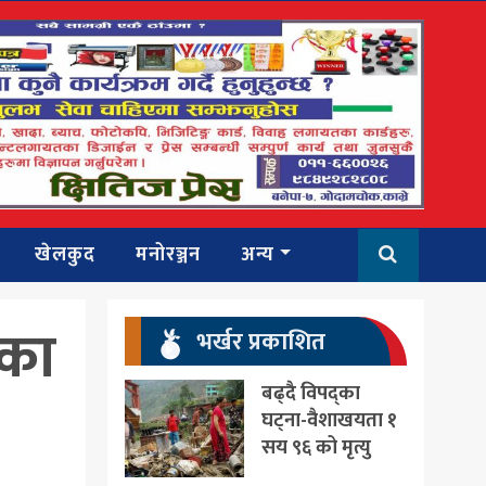
खेलकुद
मनोरञ्जन
अन्य
िका
भर्खर प्रकाशित
बढ्दै विपद्का
घट्ना-वैशाखयता १
सय ९६ को मृत्यु