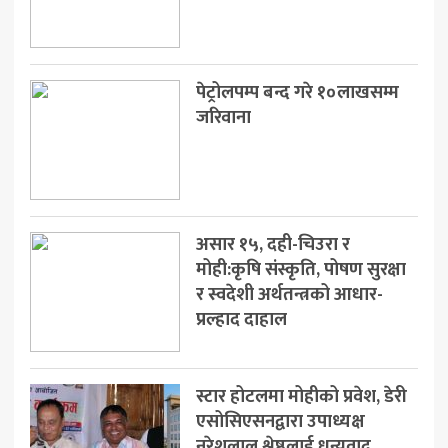
खेलकुद
मनोरञ्जन
पेट्रोलपम्प बन्द गरे १०लाखसम्म
अन्य
जरिवाना
असार १५, दही-चिउरा र
मोही:कृषि संस्कृति, पोषण सुरक्षा
र स्वदेशी अर्थतन्त्रको आधार-
प्रल्हाद दाहाल
स्टार होटलमा मोहीको प्रवेश, डेरी
एसोसिएसनद्वारा उपाध्यक्ष
नरेशलाल श्रेष्ठलाई धन्यवाद