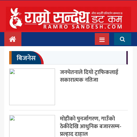
मुख्य
समाचार
देश/प्रदेश
बिजनेस
राजनीति
जनचेतनाले दियो ट्राफिकलाई
बिचार
सकारात्मक नतिजा
अन्तर्वार्ता
बिजनेस
अन्तराष्ट्रिय
मोहीको पुनर्जागरण, गाउँको
ठेकीदेखि आधुनिक बजारसम्म-
प्रवास
प्रल्हाद दाहाल