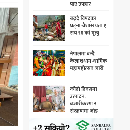
पाए उपहार
बढ्दै विपद्का
घट्ना-वैशाखयता १
सय ९६ को मृत्यु
नेपालमा बन्दै
कैलाशधाम-धार्मिक
महामहोत्सव जारी
कोदो दिवसमा
उत्पादन,
बजारीकरण र
संरक्षणमा जोड