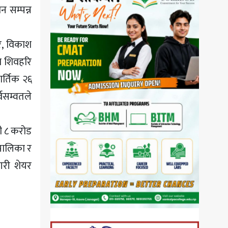
 सम्पन्न
र, विकाश
ा शिवहरि
ार्तिक २६
्वसम्वतले
ी ८ करोड
 पालिका र
 गरी शेयर