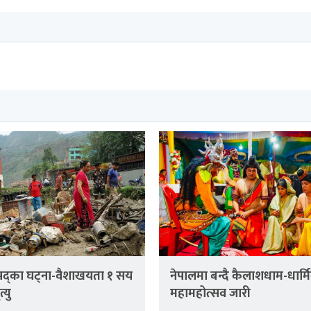
िपद्का घट्ना-वैशाखयता १ सय
नेपालमा बन्दै कैलाशधाम-धार्म
्यु
महामहोत्सव जारी