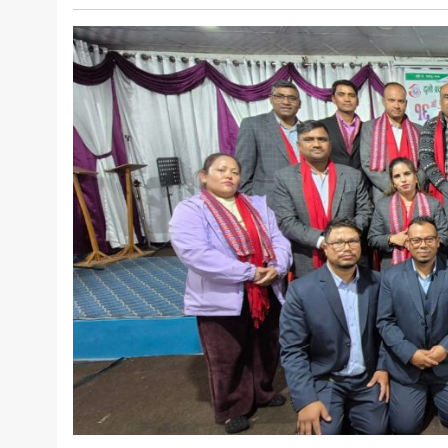
खेलकुद
मनोरञ्जन
अन्य