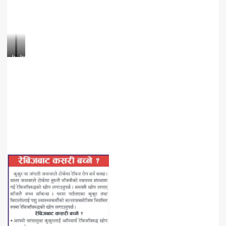
Issue
Issue
3
3
Years
Years
17.cdr
17.cdr