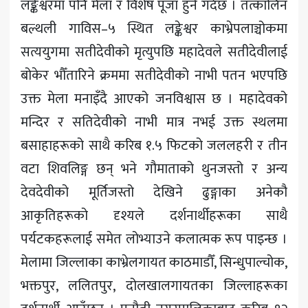
लङ्केश्वरमा पनि मेला र विशेष पूजा हुने गर्दछ । तत्कालिन
बल्थली गाविस–५ स्थित लङ्केश्वर काभ्रेपलाञ्चोकमा
सत्ययुगमा सतीदेवीको मृत्युपछि महादेवले सतीदेवीलाई
बोकेर भौँतारिने क्रममा सतीदेवीको नाभी पतन भएपछि
उक्त मेला मनाइँदै आएको जनविश्वास छ । महादेवको
मन्दिर र सतिदेवीको नाभी मात्र नभई उक्त स्थलमा
बसाहाहरूको साथै करिब १.५ फिटको जललहरी र तीन
वटा शिवलिङ्ग छन् भने गौमाताको थुनजस्तो र अन्य
देवदेवीको मूर्तिजस्तो देखिने ढुङ्गाका अनेकौ
आकृतिहरूको दृश्यले दर्शनार्थीहरूका साथै
पर्यटकहरूलाई समेत लोभ्याउने कलात्मक रूप पाइन्छ ।
मेलामा जिल्लाका काभ्रेलगायत काठमाडौँ, सिन्धुपाल्चोक,
भक्तपुर, ललितपुर, दोलखालगायतका जिल्लाहरूका