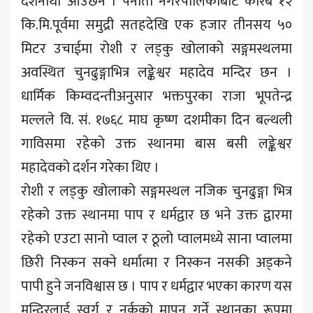
दर्शनार्थी आउँछन । पनौती नगरपालिकाबाट करिब १२
कि.मि.पूर्वमा समुद्री सतहदेखि एक हजार तीनसय ५०
मिटर उचाईमा रोशी र लड्कु खोलाको सङ्गमस्थलमा
अवस्थित चुनढुङ्गाभित्र लङ्केश्वर महादेव मन्दिर छन ।
धार्मिक किम्वदन्तीअनुसार भक्तपुरका राजा भूपतेन्द्र
मल्लले वि. सं. १७६८ माघ कृष्ण दशमीका दिन बल्थली
गाविसमा रहेको उक्त स्थानमा बास बसी लङ्केश्वर
महादेवको दर्शन गरेका थिए ।
रोशी र लड्कु खोलाको सङ्गमस्थल नजिक चुनढुङ्गा भित्र
रहेको उक्त स्थानमा पाप र धर्मद्वार छ भने उक्त द्वारमा
रहेको एउटा सानो प्वाल र ठूलो प्वालमध्ये साना प्वालमा
छिरी निस्कन सक्ने धर्मात्मा र निस्कन नसकी अड्कने
पापी हुने जनविश्वास छ । पाप र धर्मद्वार भएका कारण यस
मन्दिरलाई स्वर्ग र नर्कको मापन गर्ने स्थानका रूपमा