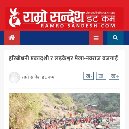
मुख्य
समाचार
देश/प्रदेश
हरिबोधनी एकादशी र लड्केश्वर मेला-नवराज बजगाई
राजनीति
बिचार
ख-
ख
ख+
राम्रो सन्देश डट कम
अन्तर्वार्ता
बिजनेस
अन्तराष्ट्रिय
प्रवास