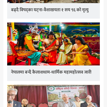
बढ्दै विपद्का घट्ना-वैशाखयता १ सय ९६ को मृत्यु
नेपालमा बन्दै कैलाशधाम-धार्मिक महामहोत्सव जारी