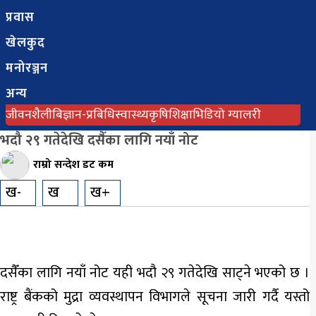
बिजनेस
प्रवास
अन्तराष्ट्रिय
खेलकुद
प्रवास
मनोरञ्जन
अन्य
खेलकुद
जीवनशैली
बिज्ञान-प्रबिधि
स्वास्थ्य
कृषि
शिक्षा
भिडियो ग्यालरी
मनोरञ्जन
भदौ २९ गतेदेखि दसैँका लागि नयाँ नोट
अन्य
राम्रो सन्देश डट कम
ख-
ख
ख+
जीवनशैली
बिज्ञान-
प्रबिधि
दसैँका लागि नयाँ नोट यही भदौ २९ गतेदेखि साट्ने भएको छ ।
स्वास्थ्य
राष्ट्र बैंकको मुद्रा व्यवस्थापन विभागले सूचना जारी गर्दै यस्तो