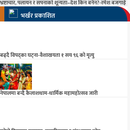
भ्रष्टाचार, पलायन र सपनाको शून्यता–देश किन बनेन?-रमेश बजगाई
भर्खर प्रकाशित
बढ्दै विपद्का घट्ना-वैशाखयता १ सय ९६ को मृत्यु
नेपालमा बन्दै कैलाशधाम-धार्मिक महामहोत्सव जारी