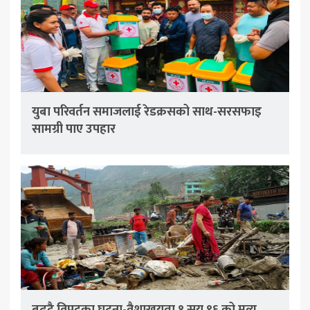
युबा परिवर्तन समाजलाई रेडक्रसको साथ-सरसफाइ
सामग्री पाए उपहार
बढ्दै विपद्का घट्ना-वैशाखयता १ सय ९६ को मृत्यु