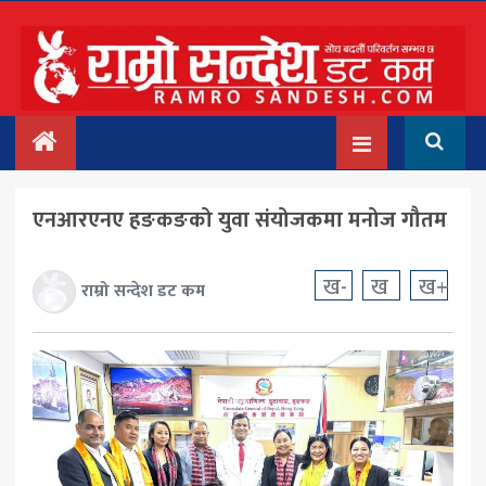
मुख्य
समाचार
देश/प्रदेश
एनआरएनए हङकङको युवा संयोजकमा मनोज गौतम
राजनीति
बिचार
ख-
ख
ख+
राम्रो सन्देश डट कम
अन्तर्वार्ता
बिजनेस
अन्तराष्ट्रिय
प्रवास