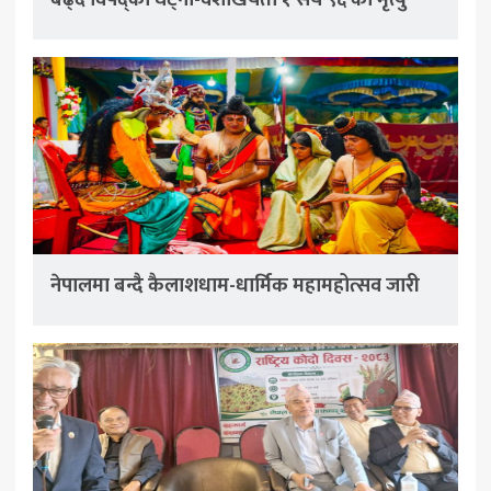
नेपालमा बन्दै कैलाशधाम-धार्मिक महामहोत्सव जारी