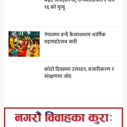
बढ्दै विपद्का घट्ना-वैशाखयता १ सय
९६ को मृत्यु
नेपालमा बन्दै कैलाशधाम-धार्मिक
महामहोत्सव जारी
कोदो दिवसमा उत्पादन, बजारीकरण र
संरक्षणमा जोड