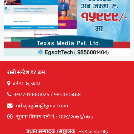
राम्रो सन्देश डट कम
बनेपा–७, काभ्रे
+977-11-660026 / 9851010468
nrbajagain@gmail.com
सूचना विभाग दर्ता नं. : १६१८/२०७६/०७७
प्रधान सम्पादक /सञ्चालक
: नवराज बजगाई