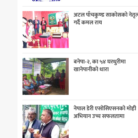
खेलकुद
अटल पाँचकुण्ड साकोसको नेतृत्
मनोरञ्जन
गर्दै कमल राय
अन्य
बनेपा-२, का ५४ घरधुरीमा
खानेपानीको धारा
नेपाल डेरी एसोसिएसनको मोही
अभियान उच्च सफलतामा