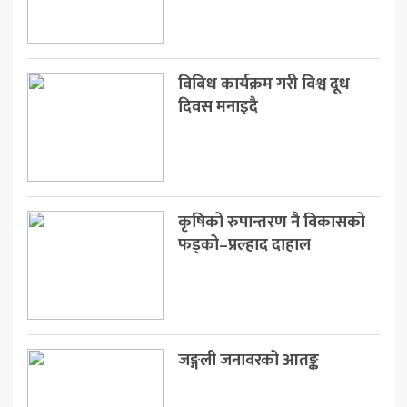
खेलकुद
मनोरञ्जन
विबिध कार्यक्रम गरी विश्व दूध
अन्य
दिवस मनाइदै
कृषिको रुपान्तरण नै विकासको
फड्को–प्रल्हाद दाहाल
जङ्गली जनावरको आतङ्क