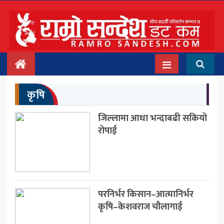
मुख्य
समाचार
देश/प्रदेश
कृषि
राजनीति
जिल्लामा आधा भन्दाबढी सकियो
बिचार
रोपाई
अन्तर्वार्ता
बिजनेस
अन्तराष्ट्रिय
परनिर्भर किसान–आत्मानिर्भर
कृषि–केशवराज चौलागाई
प्रवास