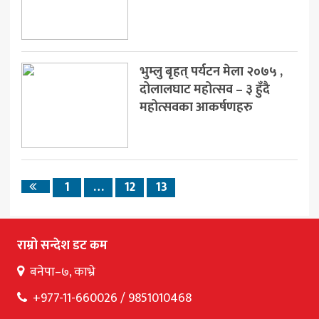
भुम्लु बृहत् पर्यटन मेला २०७५ ,
दोलालघाट महोत्सव – ३ हुँदै
महोत्सवका आकर्षणहरु
1
…
12
13
Previous
page
राम्रो सन्देश डट कम
बनेपा–७, काभ्रे
+977-11-660026 / 9851010468