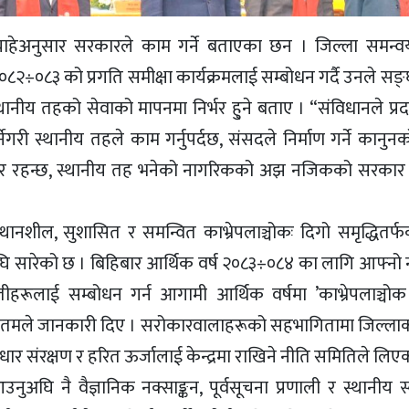
चाहेअनुसार सरकारले काम गर्ने बताएका छन । जिल्ला समन्
२०८२÷०८३ को प्रगति समीक्षा कार्यक्रमलाई सम्बोधन गर्दै उनले स
्थानीय तहको सेवाको मापनमा निर्भर हु्ने बताए । “संविधानले प्र
नेगरी स्थानीय तहले काम गर्नुपर्दछ, संसदले निर्माण गर्ने कानुन
र्भर रहन्छ, स्थानीय तह भनेको नागरिकको अझ नजिकको सरकार 
्थानशील, सुशासित र समन्वित काभ्रेपलाञ्चोकः दिगो समृद्धितर्
ि सारेको छ । बिहिबार आर्थिक वर्ष २०८३÷०८४ का लागि आफ्नो 
ौतीहरूलाई सम्बोधन गर्न आगामी आर्थिक वर्षमा ’काभ्रेपलाञ्चो
गौतमले जानकारी दिए । सरोकारवालाहरूको सहभागितामा जिल्ला
ार संरक्षण र हरित ऊर्जालाई केन्द्रमा राखिने नीति समितिले लिए
उनुअघि नै वैज्ञानिक नक्साङ्कन, पूर्वसूचना प्रणाली र स्थानीय 