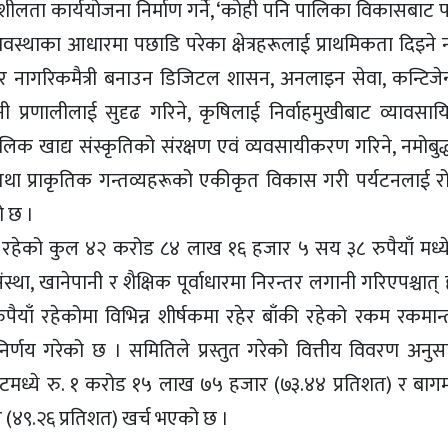
लता कार्ययोजना निर्माण गर्ने, ‘कोही पनि पालिका विकासबाट पछ
ाका आधारमा पछाडि परेका क्षेत्रहरूलाई प्राथमिकता दिइने 
शी र नागरिकमैत्री बनाउन डिजिटल शासन, अनलाइन सेवा, कन्टिजे
तानी प्रणालीलाई सुदृढ गरिने, कृषिलाई निर्वाहमुखीबाट व्यावसा
मौलिक खाद्य संस्कृतिको संरक्षण एवं व्यवसायीकरण गरिने, नमोबुद्
तथा प्राकृतिक गन्तव्यहरूको एकीकृत विकास गरी पर्यटनलाई र
ो छ ।
रहेको कुल ४२ करोड ८४ लाख १६ हजार ५ सय ३८ रुपैयाँ मध्ये
था, खानेपानी र शैक्षिक पूर्वाधारमा निरन्तर लगानी गरिएपश्चात्
ँ रहेकोमा विभिन्न शीर्षकमा रहेर बाँकी रहेको रकम रकमान्तर
ने निर्णय गरेको छ । समितिले प्रस्तुत गरेको वित्तीय विवरण अनु
टमध्ये रु. १ करोड १५ लाख ७५ हजार (७३.४४ प्रतिशत) र बागमत
र (४९.२६ प्रतिशत) खर्च भएको छ ।