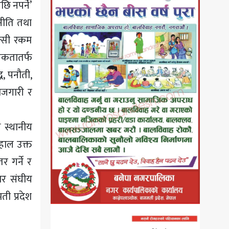
ि नपर्ने’
नीति तथा
न्सी रकम
यिकतातर्फ
ध, पनौती,
ोजगारी र
 स्थानीय
 हाल उक्त
 गर्ने र
सार संघीय
ी प्रदेश