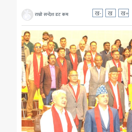
खेलकुद
ख-
ख
ख+
राम्रो सन्देश डट कम
मनोरञ्जन
अन्य