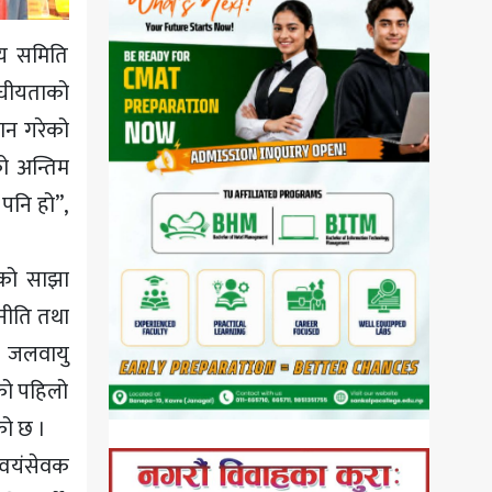
वय समिति
ङ्घीयताको
दान गरेको
को अन्तिम
पनि हो”,
फको साझा
नीति तथा
क जलवायु
को पहिलो
को छ ।
स्वयंसेवक