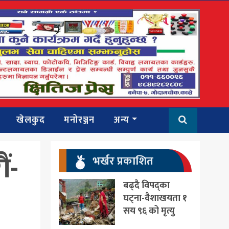
खेलकुद
मनोरञ्जन
अन्य
ं-
भर्खर प्रकाशित
बढ्दै विपद्का
घट्ना-वैशाखयता १
सय ९६ को मृत्यु