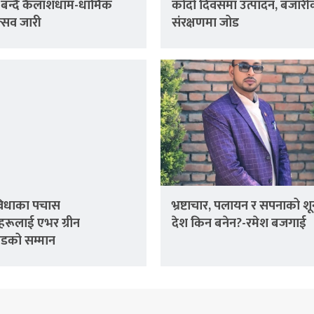
 बन्दै कैलाशधाम-धार्मिक
कोदो दिवसमा उत्पादन, बजार
्सव जारी
संरक्षणमा जोड
 विधाका पचास
भ्रष्टाचार, पलायन र सपनाको शू
्वहरूलाई एभर ग्रीन
देश किन बनेन?-रमेश बजगाई
ाइडको सम्मान