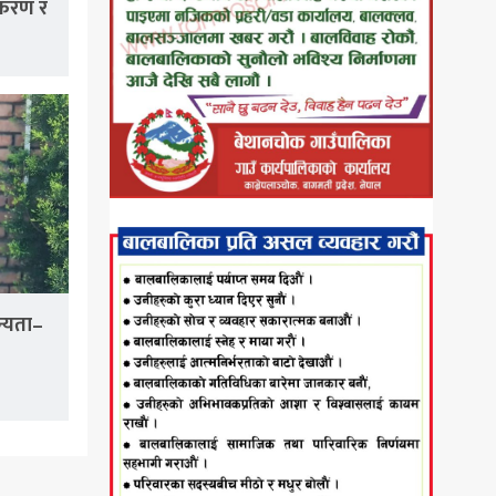
ीकरण र
न्यता–