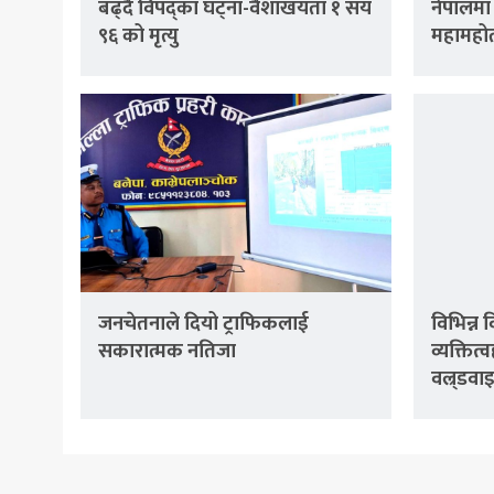
बढ्दै विपद्का घट्ना-वैशाखयता १ सय
नेपालमा
९६ को मृत्यु
महामहोत
जनचेतनाले दियो ट्राफिकलाई
विभिन्न
सकारात्मक नतिजा
व्यक्तित
वल्र्डव