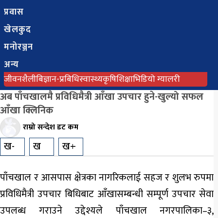
बिजनेस
प्रवास
अन्तराष्ट्रिय
खेलकुद
प्रवास
मनोरञ्जन
अन्य
खेलकुद
जीवनशैली
बिज्ञान-प्रबिधि
स्वास्थ्य
कृषि
शिक्षा
भिडियो ग्यालरी
मनोरञ्जन
अब पाँचखालमै प्रविधिमैत्री आँखा उपचार हुने-खुल्यो सफल
आँखा क्लिनिक
अन्य
राम्रो सन्देश डट कम
जीवनशैली
ख-
ख
ख+
बिज्ञान-
प्रबिधि
पाँचखाल र आसपास क्षेत्रका नागरिकलाई सहज र शुलभ रुपमा
प्रविधिमैत्री उपचार बिधिबाट आँखासम्बन्धी सम्पूर्ण उपचार सेवा
स्वास्थ्य
उपलब्ध गराउने उद्देश्यले पाँचखाल नगरपालिका–३,