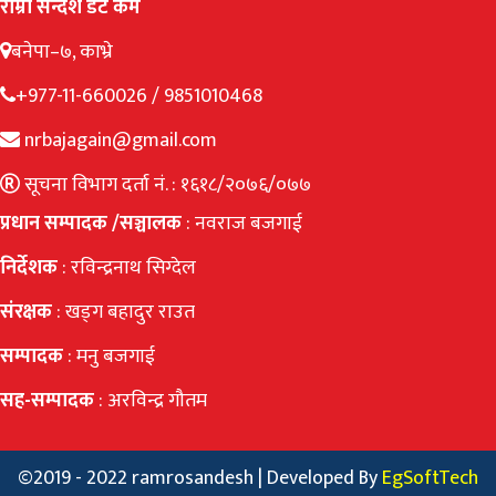
राम्रो सन्देश डट कम
बनेपा–७, काभ्रे
+977-11-660026 / 9851010468
nrbajagain@gmail.com
सूचना विभाग दर्ता नं. : १६१८/२०७६/०७७
प्रधान सम्पादक /सञ्चालक
: नवराज बजगाई
निर्देशक
: रविन्द्रनाथ सिग्देल
संरक्षक
: खड्ग बहादुर राउत
सम्पादक
: मनु बजगाई
सह-सम्पादक
: अरविन्द्र गौतम
©2019 - 2022 ramrosandesh | Developed By
EgSoftTech