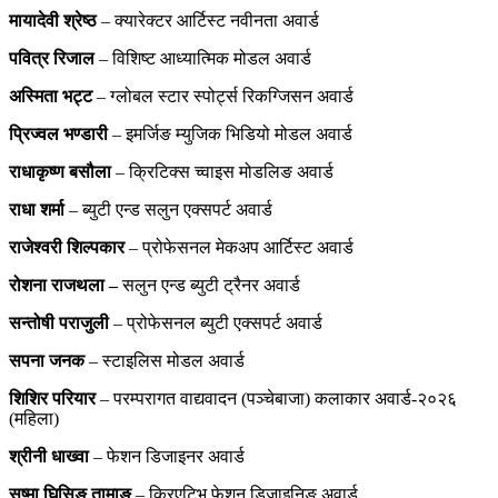
मायादेवी श्रेष्ठ
– क्यारेक्टर आर्टिस्ट नवीनता अवार्ड
पवित्र रिजाल
– विशिष्ट आध्यात्मिक मोडल अवार्ड
अस्मिता भट्ट
– ग्लोबल स्टार स्पोर्ट्स रिकग्जिसन अवार्ड
प्रिज्वल भण्डारी
– इमर्जिङ म्युजिक भिडियो मोडल अवार्ड
राधाकृष्ण बसौला
– क्रिटिक्स च्वाइस मोडलिङ अवार्ड
राधा शर्मा
– ब्युटी एन्ड सलुन एक्सपर्ट अवार्ड
राजेश्वरी शिल्पकार
– प्रोफेसनल मेकअप आर्टिस्ट अवार्ड
रोशना राजथला –
सलुन एन्ड ब्युटी ट्रैनर अवार्ड
सन्तोषी पराजुली
– प्रोफेसनल ब्युटी एक्सपर्ट अवार्ड
सपना जनक
– स्टाइलिस मोडल अवार्ड
शिशिर परियार
– परम्परागत वाद्यवादन (पञ्चेबाजा) कलाकार अवार्ड-२०२६
(महिला)
श्रीनी धाख्वा
– फेशन डिजाइनर अवार्ड
सुष्मा घिसिङ तामाङ
– क्रिएटिभ फेशन डिजाइनिङ अवार्ड