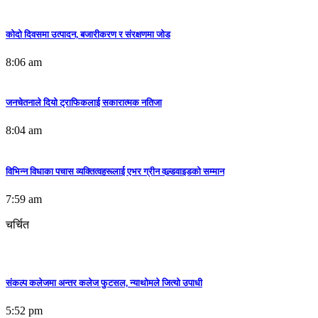
कोदो दिवसमा उत्पादन, बजारीकरण र संरक्षणमा जोड
8:06 am
जनचेतनाले दियो ट्राफिकलाई सकारात्मक नतिजा
8:04 am
विभिन्न विधाका पचास व्यक्तित्वहरूलाई एभर ग्रीन वल्र्डवाइडको सम्मान
7:59 am
चर्चित
भ्रष्टाचार, पलायन र सपनाको शून्यता–देश किन बनेन?-रमेश बजगाई
7:57 am
संकल्प कलेजमा अन्तर कलेज फुटसल, न्याथोमले जित्यो उपाधी
लोकार्पण भयो तारा सुवेदीको ‘अनभूतिका महक’
5:52 pm