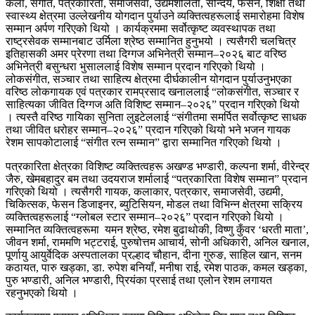
कला, संगीत, पत्रकारिता, समाजसेवा, उद्यमशीलता, सौन्दर्य, फेसन, शिक्षा तथा
स्वास्थ्य क्षेत्रमा उल्लेखनीय योगदान पुर्याउने व्यक्तित्वहरूलाई समारोहमा विशेष
सम्मान अर्पण गरिएको थियो । कार्यक्रममा सर्वोत्कृष्ट व्यवस्थापक तथा
राष्ट्रसेवक सम्मानबाट उर्मिला श्रेष्ठ सम्मानित हुनुभयो । त्यसैगरी चलचित्र
इतिहासकी अमर प्रेरणा तथा दिग्गज अभिनेत्री सम्मान–२०२६ बाट वरिष्ठ
अभिनेत्री बसुन्धरा भुसाललाई विशेष सम्मान प्रदान गरिएको थियो ।
लोकसंगीत, सञ्चार तथा साहित्य क्षेत्रमा दीर्घकालीन योगदान पुर्याउनुभएका
वरिष्ठ लोकगायक एवं पत्रकार रामप्रसाद खनाललाई “लोकसंगीत, सञ्चार र
साहित्यका जीवित दिग्गज अति विशिष्ट सम्मान–२०२६” प्रदान गरिएको थियो
। त्यस्तै वरिष्ठ गायिका सुनिता लुइटेललाई “संगीतमा समर्पित सर्वोत्कृष्ट साधक
तथा जीवित धरोहर सम्मान–२०२६” प्रदान गरिएको थियो भने भजन गायक
रेशम सापकोटालाई “संगीत रत्न सम्मान” द्वारा सम्मानित गरिएको थियो ।
पत्रकारिता क्षेत्रका विशिष्ट व्यक्तित्वहरू अखण्ड भण्डारी, कल्पना शर्मा, वीरेन्द्र
जैरु, खेमबहादुर बम तथा उदयराज शर्मालाई “पत्रकारिता विशेष सम्मान” प्रदान
गरिएको थियो । त्यसैगरी गायक, कलाकार, पत्रकार, समाजसेवी, उद्यमी,
चिकित्सक, फेसन डिजाइनर, ब्युटिसियन, मोडल तथा विभिन्न क्षेत्रमा सक्रिय
व्यक्तित्वहरूलाई “ग्लोबल स्टार सम्मान–२०२६” प्रदान गरिएको थियो ।
सम्मानित व्यक्तित्वहरूमा यमन श्रेष्ठ, रमेश बुढाथोकी, विष्णु कुँवर ‘धरती माता’,
जीवन शर्मा, राममणि भट्टराई, पुरुषोत्तम आचार्य, सोनी अधिकारी, अनिल खनाल,
पूर्णायु आयुर्वेदिक अस्पतालका प्रल्हाद चौहान, दीना गुरुङ, साहिल खान, सनम
कठायत, पारु खड्का, डा. रुपेश बनियाँ, मनीषा राई, रमेश पाठक, कमल खड्का,
पुरु भण्डारी, अनिल भण्डारी, प्रियंका प्रसाई तथा एलोन रेशम लगायत
रहनुभएको थियो ।