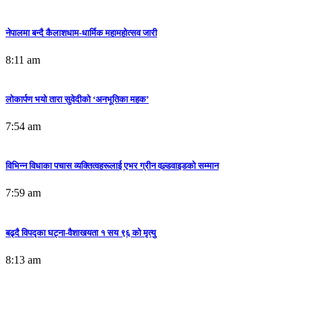
7:54 am
नेपालमा बन्दै कैलाशधाम-धार्मिक महामहोत्सव जारी
संकल्प कलेजमा अन्तर कलेज फुटसल, न्याथोमले जित्यो उपाधी
8:11 am
5:52 pm
लोकार्पण भयो तारा सुवेदीको ‘अनभूतिका महक’
7:54 am
विभिन्न विधाका पचास व्यक्तित्वहरूलाई एभर ग्रीन वल्र्डवाइडको सम्मान
7:59 am
श्रावणमा बढ्यो,चुरापोते र मेहन्दीको व्यापार-तारा भट्टराई
बढ्दै विपद्का घट्ना-वैशाखयता १ सय ९६ को मृत्यु
7:38 am
8:13 am
जनचेतनाले दियो ट्राफिकलाई सकारात्मक नतिजा