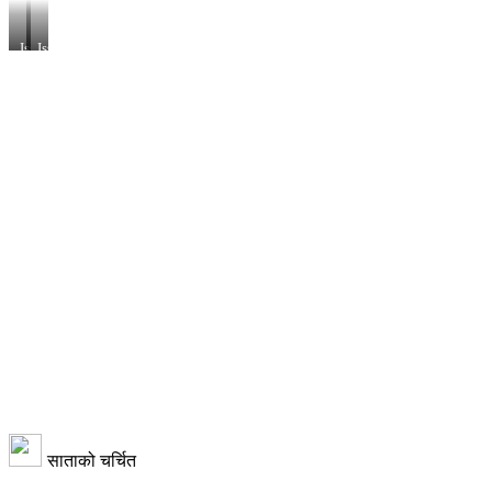
Issue
Issue
3
3
Years
Years
17.cdr
17.cdr
साताको चर्चित