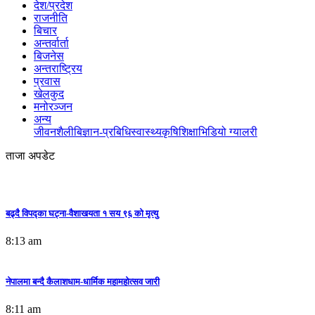
देश/प्रदेश
राजनीति
बिचार
अन्तर्वार्ता
बिजनेस
अन्तराष्ट्रिय
प्रवास
खेलकुद
मनोरञ्जन
अन्य
जीवनशैली
बिज्ञान-प्रबिधि
स्वास्थ्य
कृषि
शिक्षा
भिडियो ग्यालरी
ताजा अपडेट
बढ्दै विपद्का घट्ना-वैशाखयता १ सय ९६ को मृत्यु
8:13 am
नेपालमा बन्दै कैलाशधाम-धार्मिक महामहोत्सव जारी
8:11 am