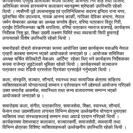
कार्यक्रममा प्रमुख अतिथिका रूपमा विशिष्ट अभिनेता निर शाह तथा विशिष्ट
अतिथिका रूपमा हास्यव्यंग्य कलाकार मदनकृष्ण श्रेष्ठको उपस्थिति रहेको
थियो । त्यसैगरी पूर्व उपसभामुख एवं प्रतिनिधिसभा सदस्य इन्दिरा राना मगर,
पूर्वसचिव भीम उपाध्याय, गायक आनन्द कार्की, गायिका देविका बन्दना, नेपाल
जर्मन चेम्बरका अध्यक्ष का अध्यक्ष सन्तोष कुँवर, वरिष्ठ पत्रकार विदुर गिरी,
प्राईम टेलिभिजनका ऋषि थपलिया, वरिष्ठ पत्रकार नवराज बजगाई, कार्यक्रम
निर्देशक निशु झा, शिक्षा उद्यमी लक्ष्मण घिमिरे तथा व्यवसायी सिपी हुमागाईं
लगायतको विशेष उपस्थिति रहेको थियो ।
समारोहको दोस्रो संस्करणका रूपमा आयोजित उक्त कार्यक्रम यसअघि नेपाल
प्रहरी क्लबमा सम्पन्न भएको आयोजकले जनाएको छ । आयोजक समितिका
अध्यक्ष चर्चित सेलिब्रेटी मेकअप आर्टिष्ट रहेका थिए भने कार्यक्रम निर्देशकका
रूपमा राजेन्द्र लुइटेलको भूमिका रहेको थियो । कार्यक्रमको सञ्चालन
पत्रकार तथा रेडियो प्रस्तोता प्रियंका प्रसाईले गर्नुभएको थियो ।
कला, संस्कृति, सञ्चार, सौन्दर्य, स्वास्थ्य तथा सामाजिक क्षेत्रमा सक्रिय
व्यक्तित्वहरूको योगदानलाई सम्मान र प्रोत्साहन गर्ने उद्देश्यले आयोजना गरिएको
उक्त समारोह आकर्षक, व्यवस्थित तथा सभ्य वातावरणमा सम्पन्न भएको
आयोजकले जनाएको छ ।
समारोहमा कला, संगीत, पत्रकारिता, समाजसेवा, शिक्षा, स्वास्थ्य, सौन्दर्य,
फेसन तथा उद्यमशीलता लगायत विभिन्न क्षेत्रमा उल्लेखनीय योगदान पुर्‍याएका
व्यक्तित्व तथा संस्थाहरूलाई सम्मान तथा अवार्ड प्रदान गरिएको थियो ।
कार्यक्रममा देशभरबाट कलाकार, सञ्चारकर्मी, समाजसेवी, व्यवसायी तथा
विभिन्न क्षेत्रका विशिष्ट व्यक्तित्वहरूको उल्लेखनीय उपस्थिति रहेको थियो ।