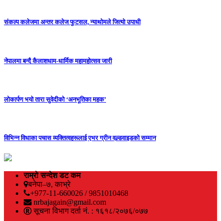
संकल्प कलेजमा अन्तर कलेज फुटसल, न्याथोमले जित्यो उपाधी
नेपालमा बन्दै कैलाशधाम-धार्मिक महामहोत्सव जारी
लोकार्पण भयो तारा सुवेदीको ‘अनभूतिका महक’
विभिन्न विधाका पचास व्यक्तित्वहरूलाई एभर ग्रीन वल्र्डवाइडको सम्मान
राम्रो सन्देश डट कम
बनेपा–७, काभ्रे
+977-11-660026 / 9851010468
nrbajagain@gmail.com
सूचना विभाग दर्ता नं. : १६१८/२०७६/०७७