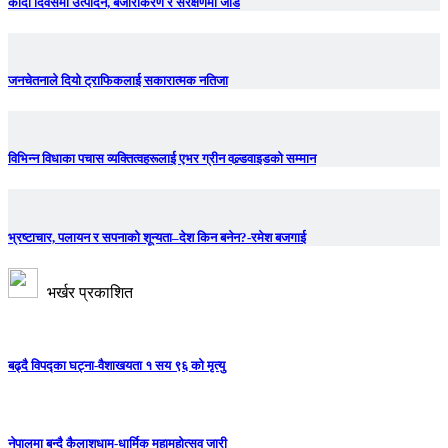
कोदो दिवसमा उत्पादन, बजारीकरण र संरक्षणमा जोड
जनचेतनाले दियो ट्राफिकलाई सकारात्मक नतिजा
विभिन्न विधाका पचास व्यक्तित्वहरूलाई एभर ग्रीन वल्र्डवाइडको सम्मान
भ्रष्टाचार, पलायन र सपनाको शून्यता–देश किन बनेन?-रमेश बजगाई
भर्खर प्रकाशित
बढ्दै विपद्का घट्ना-वैशाखयता १ सय ९६ को मृत्यु
नेपालमा बन्दै कैलाशधाम-धार्मिक महामहोत्सव जारी