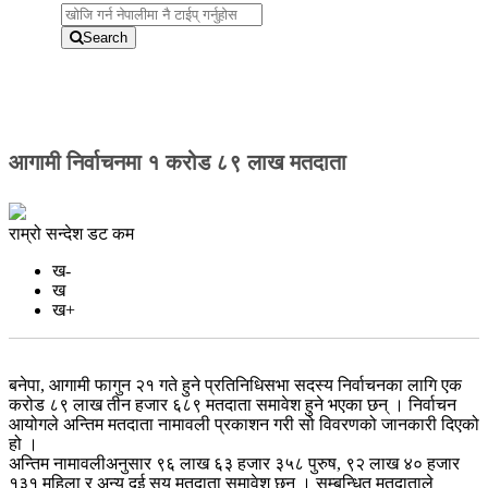
संकल्प कलेजमा अन्तर कलेज फुटसल, न्याथोमले जित्यो उपाधी
5:07 pm
Search
5:52 pm
आगामी निर्वाचनमा १ करोड ८९ लाख मतदाता
राम्रो सन्देश डट कम
ख-
ख
ख+
बनेपा, आगामी फागुन २१ गते हुने प्रतिनिधिसभा सदस्य निर्वाचनका लागि एक
करोड ८९ लाख तीन हजार ६८९ मतदाता समावेश हुने भएका छन् । निर्वाचन
आयोगले अन्तिम मतदाता नामावली प्रकाशन गरी सो विवरणको जानकारी दिएको
हो ।
अन्तिम नामावलीअनुसार ९६ लाख ६३ हजार ३५८ पुरुष, ९२ लाख ४० हजार
१३१ महिला र अन्य दुई सय मतदाता समावेश छन् । सम्बन्धित मतदाताले