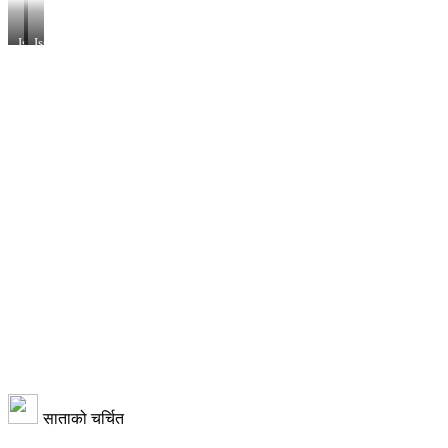
Issue
Issue
3
3
Years
Years
17.cdr
17.cdr
साताको चर्चित