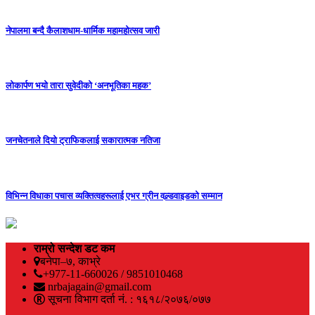
नेपालमा बन्दै कैलाशधाम-धार्मिक महामहोत्सव जारी
लोकार्पण भयो तारा सुवेदीको ‘अनभूतिका महक’
जनचेतनाले दियो ट्राफिकलाई सकारात्मक नतिजा
विभिन्न विधाका पचास व्यक्तित्वहरूलाई एभर ग्रीन वल्र्डवाइडको सम्मान
राम्रो सन्देश डट कम
बनेपा–७, काभ्रे
+977-11-660026 / 9851010468
nrbajagain@gmail.com
सूचना विभाग दर्ता नं. : १६१८/२०७६/०७७