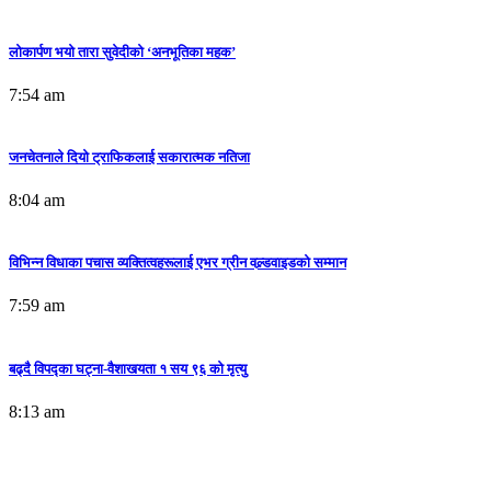
लोकार्पण भयो तारा सुवेदीको ‘अनभूतिका महक’
7:54 am
भ्रष्टाचार, पलायन र सपनाको शून्यता–देश किन बनेन?-रमेश बजगाई
जनचेतनाले दियो ट्राफिकलाई सकारात्मक नतिजा
7:57 am
8:04 am
लोकार्पण भयो तारा सुवेदीको ‘अनभूतिका महक’
विभिन्न विधाका पचास व्यक्तित्वहरूलाई एभर ग्रीन वल्र्डवाइडको सम्मान
7:54 am
7:59 am
बढ्दै विपद्का घट्ना-वैशाखयता १ सय ९६ को मृत्यु
8:13 am
युबा परिवर्तन समाजलाई रेडक्रसको साथ-सरसफाइ सामग्री पाए उपहार