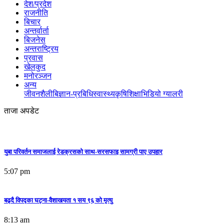
देश/प्रदेश
राजनीति
बिचार
अन्तर्वार्ता
बिजनेस
अन्तराष्ट्रिय
प्रवास
खेलकुद
मनोरञ्जन
अन्य
जीवनशैली
बिज्ञान-प्रबिधि
स्वास्थ्य
कृषि
शिक्षा
भिडियो ग्यालरी
ताजा अपडेट
युबा परिवर्तन समाजलाई रेडक्रसको साथ-सरसफाइ सामग्री पाए उपहार
5:07 pm
बढ्दै विपद्का घट्ना-वैशाखयता १ सय ९६ को मृत्यु
8:13 am