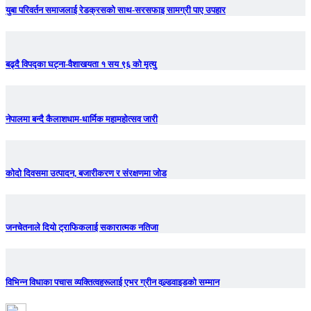
युबा परिवर्तन समाजलाई रेडक्रसको साथ-सरसफाइ सामग्री पाए उपहार
बढ्दै विपद्का घट्ना-वैशाखयता १ सय ९६ को मृत्यु
नेपालमा बन्दै कैलाशधाम-धार्मिक महामहोत्सव जारी
कोदो दिवसमा उत्पादन, बजारीकरण र संरक्षणमा जोड
जनचेतनाले दियो ट्राफिकलाई सकारात्मक नतिजा
विभिन्न विधाका पचास व्यक्तित्वहरूलाई एभर ग्रीन वल्र्डवाइडको सम्मान