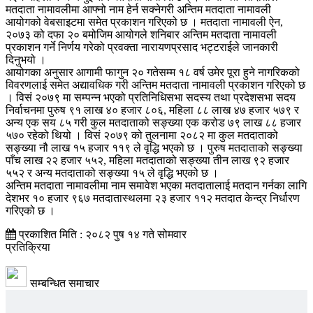
मतदाता नामावलीमा आफ्नो नाम हेर्न सक्नेगरी अन्तिम मतदाता नामावली
आयोगको वेबसाइटमा समेत प्रकाशन गरिएको छ । मतदाता नामावली ऐन,
२०७३ को दफा २० बमोजिम आयोगले शनिबार अन्तिम मतदाता नामावली
प्रकाशन गर्ने निर्णय गरेको प्रवक्ता नारायणप्रसाद भट्टराईले जानकारी
दिनुभयो ।
आयोगका अनुसार आगामी फागुन २० गतेसम्म १८ वर्ष उमेर पूरा हुने नागरिकको
विवरणलाई समेत अद्यावधिक गरी अन्तिम मतदाता नामावली प्रकाशन गरिएको छ
। विसं २०७९ मा सम्पन्न भएको प्रतिनिधिसभा सदस्य तथा प्रदेशसभा सदय
निर्वाचनमा पुरुष ९१ लाख ४० हजार ८०६, महिला ८८ लाख ४७ हजार ५७९ र
अन्य एक सय ८५ गरी कुल मतदाताको सङ्ख्या एक करोड ७९ लाख ८८ हजार
५७० रहेको थियो । विसं २०७९ को तुलनामा २०८२ मा कुल मतदाताको
सङ्ख्या नौ लाख १५ हजार ११९ ले वृद्धि भएको छ । पुरुष मतदाताको सङ्ख्या
पाँच लाख २२ हजार ५५२, महिला मतदाताको सङ्ख्या तीन लाख ९२ हजार
५५२ र अन्य मतदाताको सङ्ख्या १५ ले वृद्धि भएको छ ।
अन्तिम मतदाता नामावलीमा नाम समावेश भएका मतदातालाई मतदान गर्नका लागि
देशभर १० हजार ९६७ मतदातास्थलमा २३ हजार ११२ मतदात केन्द्र निर्धारण
गरिएको छ ।
प्रकाशित मिति : २०८२ पुष १४ गते सोमवार
प्रतिक्रिया
सम्बन्धित समाचार