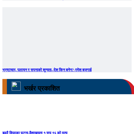
भ्रष्टाचार, पलायन र सपनाको शून्यता–देश किन बनेन?-रमेश बजगाई
भर्खर प्रकाशित
बढ्दै विपद्का घट्ना-वैशाखयता १ सय ९६ को मृत्यु