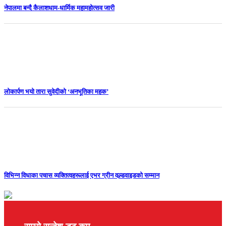
नेपालमा बन्दै कैलाशधाम-धार्मिक महामहोत्सव जारी
लोकार्पण भयो तारा सुवेदीको ‘अनभूतिका महक’
विभिन्न विधाका पचास व्यक्तित्वहरूलाई एभर ग्रीन वल्र्डवाइडको सम्मान