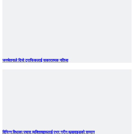
जनचेतनाले दियो ट्राफिकलाई सकारात्मक नतिजा
विभिन्न विधाका पचास व्यक्तित्वहरूलाई एभर ग्रीन वल्र्डवाइडको सम्मान