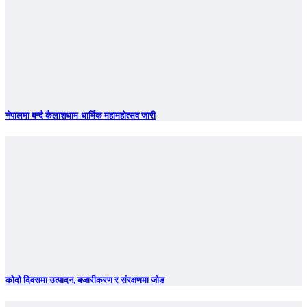
नेपालमा बन्दै कैलाशधाम-धार्मिक महामहोत्सव जारी
कोदो दिवसमा उत्पादन, बजारीकरण र संरक्षणमा जोड