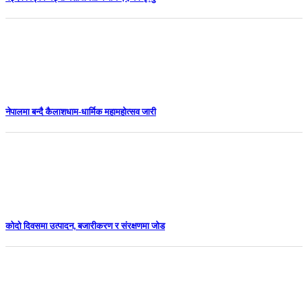
नेपालमा बन्दै कैलाशधाम-धार्मिक महामहोत्सव जारी
कोदो दिवसमा उत्पादन, बजारीकरण र संरक्षणमा जोड