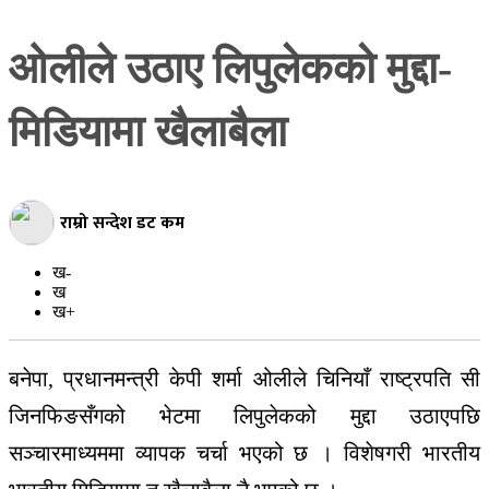
मनोरञ्जन
ओलीले उठाए लिपुलेकको मुद्दा-
अन्य
जीवनशैली
मिडियामा खैलाबैला
बिज्ञान-
प्रबिधि
स्वास्थ्य
राम्रो सन्देश डट कम
कृषि
ख-
शिक्षा
ख
ख+
भिडियो
ग्यालरी
बनेपा, प्रधानमन्त्री केपी शर्मा ओलीले चिनियाँ राष्ट्रपति सी
जिनफिङसँगको भेटमा लिपुलेकको मुद्दा उठाएपछि
सञ्चारमाध्यममा व्यापक चर्चा भएको छ । विशेषगरी भारतीय