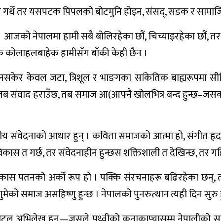
हत्याग गर्थे तर यसपटक पिपलको बोटमुनि होइन, संसद्, सडक र सामा
को नेपालमा हामी सबै बोलिरहेका छौं, चिच्याइरहेका छौं, तर सु
क कोलाहलबाहेक हामीसँग बाँकी केही छैन ।
न नसकेर केवल जटा, त्रिशूल र भाङगका सांकेतिक बाह्यरूपमा स
 । र जब संवाद हराउँछ, तब समाज आ(आफ्नै खोलभित्र बन्द हुन्छ–जसक
नवीय संवेदनाको आधार हुन् । कविता समाजको आत्मा हो, संगीत
 विकास त गर्छ, तर संवेदनाहीन हुन्छस शक्तिशाली त देखिन्छ, तर गह
कास पतनको अर्को रूप हो । पक्कि संरचनाहरू बढिरहेका छन्, 
को समाज असहिष्णु हुन्छ । नेपालको पुनरुत्थान त्यही दिन सुरु हुन
ासका अटल अभिलेख हुन्—जसले पृथ्वीको कुनाकाप्चासम्म नेपालीक