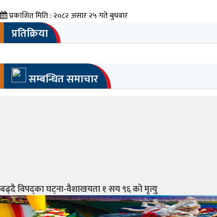
प्रकाशित मिति : २०८२ असार २५ गते बुधवार
प्रतिक्रिया
सम्बन्धित समाचार
बढ्दै विपद्का घट्ना-वैशाखयता १ सय ९६ को मृत्यु