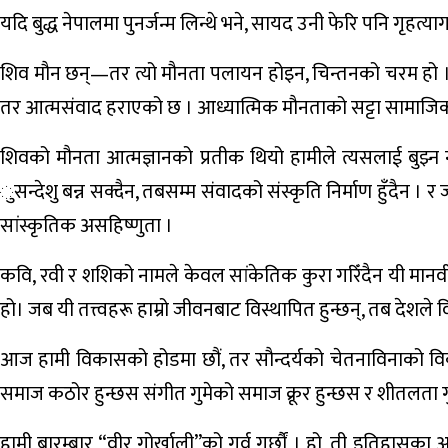
यदि बुद्ध नेपालमा पुनर्जन्म लिन्थे भने, सायद उनी फेरि पनि गृ
शिव मौन छन्—तर त्यो मौनता पलायन होइन, चिन्तनको चरम हो । आज
तर आत्मसंवाद हराएको छ । आध्यात्मिक मौनताको सट्टा सामाजि
शिवको मौनता आत्मज्ञानको प्रतीक थियो हामीले त्यसलाई बुझ्
ुसन्देशु बन्न सक्दैन, तबसम्म संवादको संस्कृति निर्माण हुँदैन
सांस्कृतिक असहिष्णुता ।
कवि, रवी र शशिको नामले केवल सांकेतिक कुरा गरिँदैन यी मा
हो। जब यी तत्त्वहरू हाम्रो जीवनबाट विस्थापित हुन्छन्, तब देशले
आज हामी विकासको होडमा छौं, तर सौन्दर्यको चेतनाविनाको वि
समाज कठोर हुन्छस संगीत गुमेको समाज क्रूर हुन्छस र शीतलता गुमे
हामी बारम्बार “वीर गोर्खाली”को गर्व गर्छौं । हो, ती इतिह