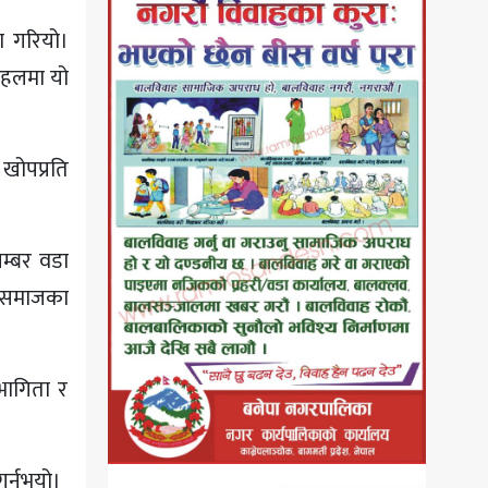
ा गरियो।
 पहलमा यो
 खोपप्रति
म्बर वडा
क समाजका
हभागिता र
र्नुभयो।