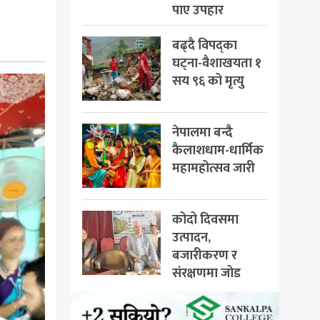
पाए उपहार
बढ्दै विपद्का
घट्ना-वैशाखयता १
सय ९६ को मृत्यु
नेपालमा बन्दै
कैलाशधाम-धार्मिक
महामहोत्सव जारी
कोदो दिवसमा
उत्पादन,
बजारीकरण र
संरक्षणमा जोड