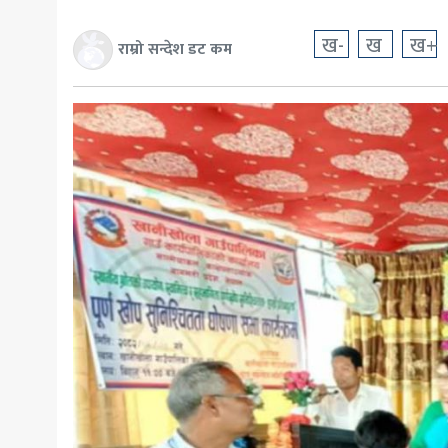
खेलकुद
ख-
ख
ख+
राम्रो सन्देश डट कम
मनोरञ्जन
अन्य