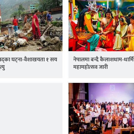
िपद्का घट्ना-वैशाखयता १ सय
नेपालमा बन्दै कैलाशधाम-धार्म
्यु
महामहोत्सव जारी