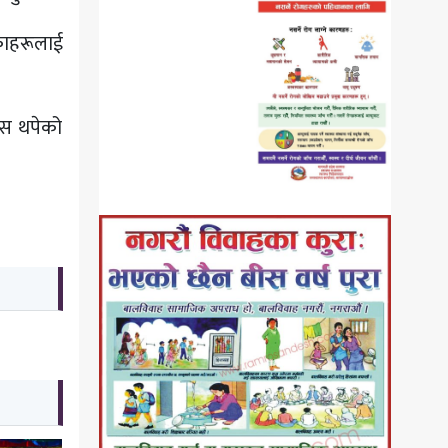
काहरूलाई
वास थपेको