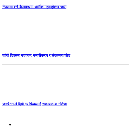
नेपालमा बन्दै कैलाशधाम-धार्मिक महामहोत्सव जारी
कोदो दिवसमा उत्पादन, बजारीकरण र संरक्षणमा जोड
जनचेतनाले दियो ट्राफिकलाई सकारात्मक नतिजा