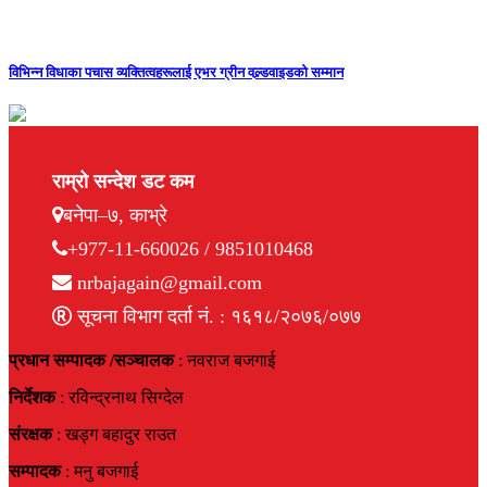
विभिन्न विधाका पचास व्यक्तित्वहरूलाई एभर ग्रीन वल्र्डवाइडको सम्मान
राम्रो सन्देश डट कम
बनेपा–७, काभ्रे
+977-11-660026 / 9851010468
nrbajagain@gmail.com
सूचना विभाग दर्ता नं. : १६१८/२०७६/०७७
प्रधान सम्पादक /सञ्चालक
: नवराज बजगाई
निर्देशक
: रविन्द्रनाथ सिग्देल
संरक्षक
: खड्ग बहादुर राउत
सम्पादक
: मनु बजगाई