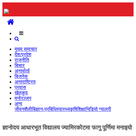
मुख्य
समाचार
देश/
मुख्य समाचार
प्रदेश
देश/प्रदेश
राजनीति
राजनीति
बिचार
अन्तर्वार्ता
बिचार
बिजनेस
अन्तराष्ट्रिय
अन्तर्वार्ता
प्रवास
खेलकुद
बिजनेस
मनोरञ्जन
अन्य
अन्तराष्ट्रिय
जीवनशैली
बिज्ञान-प्रबिधि
स्वास्थ्य
कृषि
शिक्षा
भिडियो ग्यालरी
प्रवास
ज्ञानोदय आधारभूत विद्यालय ज्यामिरकोटमा फागु पूर्णिमा मनाइयो
खेलकुद