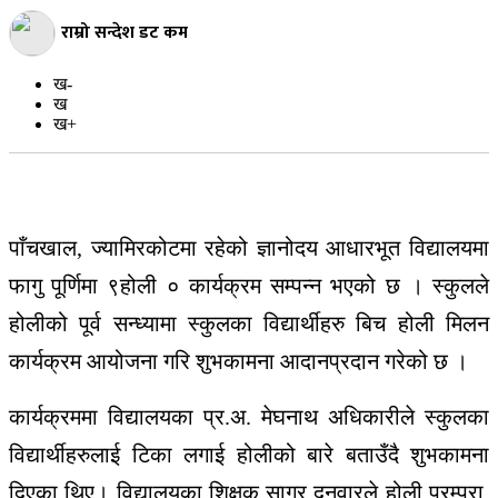
मनोरञ्जन
राम्रो सन्देश डट कम
अन्य
ख-
जीवनशैली
ख
ख+
बिज्ञान-
प्रबिधि
स्वास्थ्य
कृषि
पाँचखाल, ज्यामिरकोटमा रहेको ज्ञानोदय आधारभूत विद्यालयमा
फागु पूर्णिमा ९होली ० कार्यक्रम सम्पन्न भएको छ । स्कुलले
शिक्षा
होलीको पूर्व सन्ध्यामा स्कुलका विद्यार्थीहरु बिच होली मिलन
भिडियो
ग्यालरी
कार्यक्रम आयोजना गरि शुभकामना आदानप्रदान गरेको छ ।
कार्यक्रममा विद्यालयका प्र.अ. मेघनाथ अधिकारीले स्कुलका
विद्यार्थीहरुलाई टिका लगाई होलीको बारे बताउँदै शुभकामना
दिएका थिए। विद्यालयका शिक्षक सागर दनुवारले होली परम्परा,