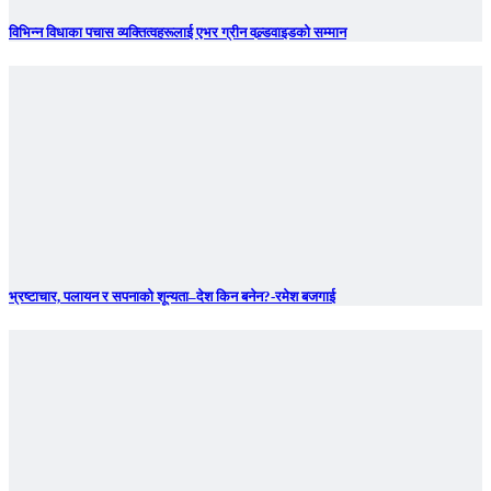
विभिन्न विधाका पचास व्यक्तित्वहरूलाई एभर ग्रीन वल्र्डवाइडको सम्मान
भ्रष्टाचार, पलायन र सपनाको शून्यता–देश किन बनेन?-रमेश बजगाई