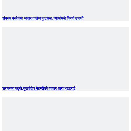
संकल्प कलेजमा अन्तर कलेज फुटसल, न्याथोमले जित्यो उपाधी
श्रावणमा बढ्यो,चुरापोते र मेहन्दीको व्यापार-तारा भट्टराई