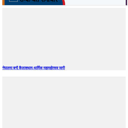
नेपालमा बन्दै कैलाशधाम-धार्मिक महामहोत्सव जारी