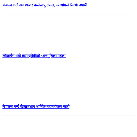
संकल्प कलेजमा अन्तर कलेज फुटसल, न्याथोमले जित्यो उपाधी
लोकार्पण भयो तारा सुवेदीको ‘अनभूतिका महक’
नेपालमा बन्दै कैलाशधाम-धार्मिक महामहोत्सव जारी